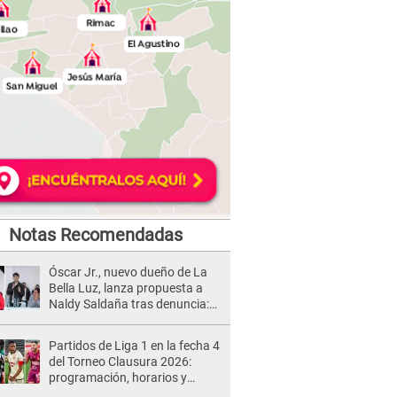
Notas Recomendadas
Óscar Jr., nuevo dueño de La
Bella Luz, lanza propuesta a
Naldy Saldaña tras denuncia:
“Va a haber otro tipo de ley”
Partidos de Liga 1 en la fecha 4
del Torneo Clausura 2026:
programación, horarios y
dónde ver