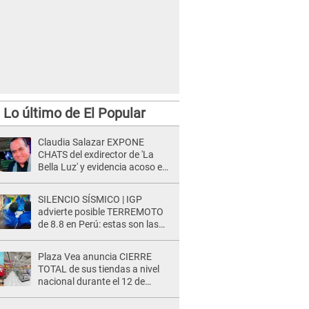
Lo último de El Popular
Claudia Salazar EXPONE
CHATS del exdirector de 'La
Bella Luz' y evidencia acoso e
insistencia: "Vas a estar
conmigo, no pasa nada"
SILENCIO SÍSMICO | IGP
advierte posible TERREMOTO
de 8.8 en Perú: estas son las
zonas más expuestas
Plaza Vea anuncia CIERRE
TOTAL de sus tiendas a nivel
nacional durante el 12 de
agosto por este MOTIVO