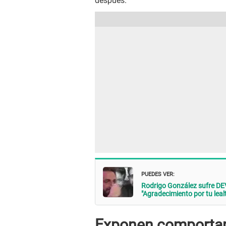
después.
PUEDES VER:
Rodrigo González sufre D
"Agradecimiento por tu lealt
Exponen comportam