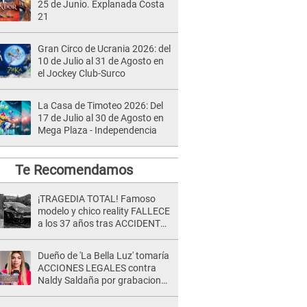
25 de Junio. Explanada Costa
21
Gran Circo de Ucrania 2026: del
10 de Julio al 31 de Agosto en
el Jockey Club-Surco
La Casa de Timoteo 2026: Del
17 de Julio al 30 de Agosto en
Mega Plaza - Independencia
Te Recomendamos
¡TRAGEDIA TOTAL! Famoso
modelo y chico reality FALLECE
a los 37 años tras ACCIDENTE
durante la grabación de un
comercial
Dueño de 'La Bella Luz' tomaría
ACCIONES LEGALES contra
Naldy Saldaña por grabaciones
en su casa: "Lo determinará la
justicia"