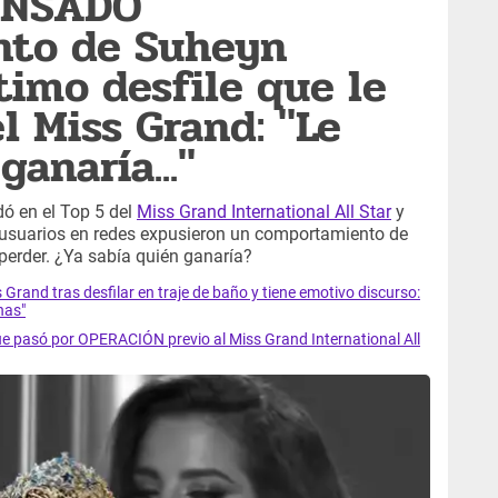
ENSADO
to de Suheyn
timo desfile que le
l Miss Grand: "Le
ganaría..."
dó en el Top 5 del
Miss Grand International All Star
y
 usuarios en redes expusieron un comportamiento de
perder. ¿Ya sabía quién ganaría?
 Grand tras desfilar en traje de baño y tiene emotivo discurso:
nas"
e pasó por OPERACIÓN previo al Miss Grand International All