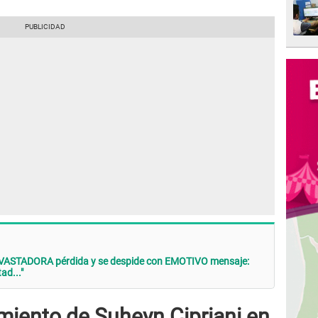
EVASTADORA pérdida y se despide con EMOTIVO mensaje:
ad..."
iento de Suheyn Cipriani en