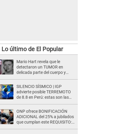
Lo último de El Popular
Mario Hart revela que le
detectaron un TUMOR en
delicada parte del cuerpo y
expone diagnóstico: "Dolores
muy fuertes..."
SILENCIO SÍSMICO | IGP
advierte posible TERREMOTO
de 8.8 en Perú: estas son las
zonas más expuestas
ONP ofrece BONIFICACIÓN
ADICIONAL del 25% a jubilados
que cumplan este REQUISITO:
revisa si accedes aquí