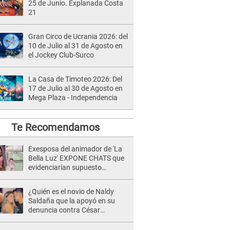
25 de Junio. Explanada Costa
21
Gran Circo de Ucrania 2026: del
10 de Julio al 31 de Agosto en
el Jockey Club-Surco
La Casa de Timoteo 2026: Del
17 de Julio al 30 de Agosto en
Mega Plaza - Independencia
Te Recomendamos
Exesposa del animador de 'La
Bella Luz' EXPONE CHATS que
evidenciarían supuesto
romance clandestino con Naldy
Saldaña, pese a tener pareja
¿Quién es el novio de Naldy
Saldaña que la apoyó en su
denuncia contra César
Sánchez y confrontó al dueño
de 'La Bella Luz'?