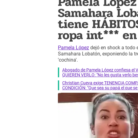
Pamela López
Samahara Lob
tiene HÁBITOS
ropa int*** en
Pamela López
dejó en shock a todo e
Samahara Lobatón, exponiendo la treme
'cochina'.
Abogado de Pamela López confiesa el 
QUIEREN VERLO: "No les gusta verlo be
Christian Cueva exige TENENCIA COMPA
CONDICIÓN: "Que sea su papá el que se 