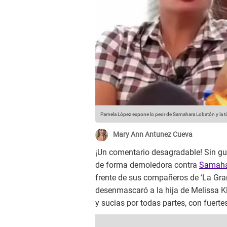
Pamela López expone lo peor de Samahara Lobatón y la til
Mary Ann Antunez Cueva
¡Un comentario desagradable! Sin g
de forma demoledora contra
Samaha
frente de sus compañeros de ‘La Gran
desenmascaró a la hija de Melissa Kl
y sucias por todas partes, con fuert