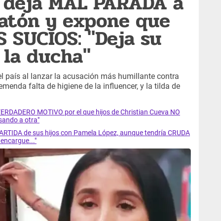
 deja MAL PARADA a
atón y expone que
 SUCIOS: "Deja su
 la ducha"
l país al lanzar la acusación más humillante contra
nda falta de higiene de la influencer, y la tilda de
VERDADERO MOTIVO por el que hijos de Christian Cueva NO
sando a otra"
RTIDA de sus hijos con Pamela López, aunque tendría CRUDA
encargue..."