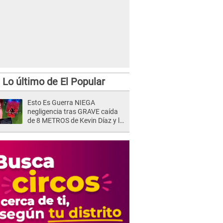
Lo último de El Popular
Esto Es Guerra NIEGA
negligencia tras GRAVE caída
de 8 METROS de Kevin Díaz y lo
SEÑALAN: "No adoptó la
postura correcta"