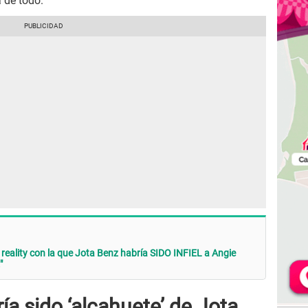
 de todo.
 reality con la que Jota Benz habría SIDO INFIEL a Angie
"
a sido ‘alcahuete’ de Jota