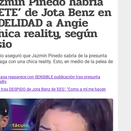
zmín Pinedo habría
ETE’ de Jota Benz en
IDELIDAD a Angie
ica reality, según
sio
io aseguró que Jazmín Pinedo sabría de la presunta
aga con una chica reality. Esto, en medio de la pelea de
ga reaparece con SENSIBLE publicación tras presunta
lity
tras DESPIDO de Jota Benz de 'EEG': "Como a mí me hacen