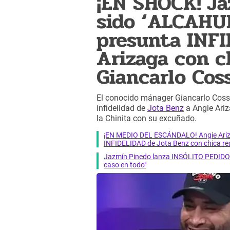
¡EN SHOCK! Ja
sido ‘ALCAHU
presunta INF
Arizaga con ch
Giancarlo Cos
El conocido mánager Giancarlo Coss
infidelidad de
Jota Benz
a Angie Ariz
la Chinita con su excuñado.
¡EN MEDIO DEL ESCÁNDALO! Angie Ariza
INFIDELIDAD de Jota Benz con chica rea
Jazmín Pinedo lanza INSÓLITO PEDIDO 
caso en todo"