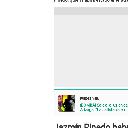
Pinedo, quien habría estado enterada
PUEDES VER:
¡BOMBA! Sale a la luz chica
Arizaga: “La satisfacía en...
Jazmín Pinedo habrí