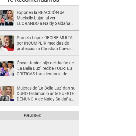
Exponen la REACCIÓN de
Mackeily Luján al ver
LLORANDO a Naldy Saldaña
tras AGRESIÓN de director de
'La Bella Luz': Esto hizo
Pamela López RECIBE MULTA
por INCUMPLIR medidas de
protección a Christian Cueva y
juez le da ULTIMÁTUM: "Debe
abonar en 3 días"
Óscar Junior, hijo del dueño de
'La Bella Luz', recibe FUERTES
CRÍTICAS tras denuncia de
Naldy Saldaña contra su tío:
"Cómplice"
Mujeres de 'La Bella Luz' dan su
DURO testimonio ante FUERTE
DENUNCIA de Naldy Saldaña
contra director: "Cualquier
acusación de apañamiento..."