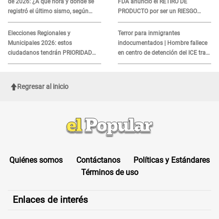
de 2026: ¿A qué hora y dónde se
FDA anunció el RETIRO DE
registró el último sismo, según
PRODUCTO por ser un RIESGO
IGP?
MORTAL para consumidores: ¿Cuál
es?
Elecciones Regionales y
Terror para inmigrantes
Municipales 2026: estos
indocumentados | Hombre fallece
ciudadanos tendrán PRIORIDAD
en centro de detención del ICE tras
para votar el 4 de octubre
sufrir una "emergencia médica"
Regresar al inicio
Quiénes somos
Contáctanos
Políticas y Estándares
Términos de uso
Enlaces de interés