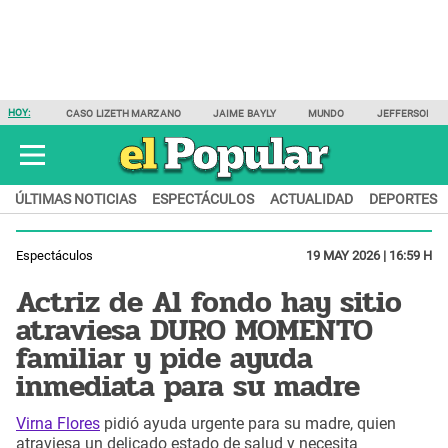
HOY:
CASO LIZETH MARZANO
JAIME BAYLY
MUNDO
JEFFERSON F
ÚLTIMAS NOTICIAS
ESPECTÁCULOS
ACTUALIDAD
DEPORTES
Espectáculos
19 MAY 2026 | 16:59 H
Actriz de Al fondo hay sitio
atraviesa DURO MOMENTO
familiar y pide ayuda
inmediata para su madre
Virna Flores
pidió ayuda urgente para su madre, quien
atraviesa un delicado estado de salud y necesita