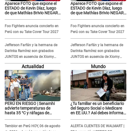
Aparece FOTO que expone el
Aparece FOTO que expone el
ESTADO de Kevin Díaz, luego
ESTADO de Kevin Díaz, luego
de que Mathías Brivio NEGARA
de que Mathías Brivio NEGARA
que fue un accidente: Lleva
que fue un accidente: Lleva
collarín
collarín
Foo Fighters anuncia concierto en
Foo Fighters anuncia concierto en
Perú con su Take Cover Tour 2027
Perú con su Take Cover Tour 2027
Jefferson Farfán y la hermana de
Jefferson Farfán y la hermana de
Darinka Ramírez son grabados
Darinka Ramírez son grabados
JUNTOS en ausencia de Xiomy
JUNTOS en ausencia de Xiomy
Kanashiro: "Siempre va
Kanashiro: "Siempre va
Actualidad
Mundo
acompañada..."
acompañada..."
PERÚ EN RIESGO | Senamhi
¿Tu familiar es un beneficiario
advierte temperaturas de
del Seguro Social o Medicare
hasta 35 °C y ráfagas de
en EE.UU.? Así debes informar
viento en 6 regiones del país
sobre su muerte para EVITAR
COBROS
Temblor en Perú HOY, 06 de agosto
ALERTA CLIENTES DE WALMART |