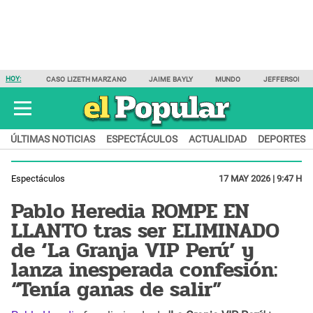
HOY:
CASO LIZETH MARZANO
JAIME BAYLY
MUNDO
JEFFERSON F
ÚLTIMAS NOTICIAS
ESPECTÁCULOS
ACTUALIDAD
DEPORTES
Espectáculos
17 MAY 2026 | 9:47 H
Pablo Heredia ROMPE EN
LLANTO tras ser ELIMINADO
de ‘La Granja VIP Perú’ y
lanza inesperada confesión:
“Tenía ganas de salir”