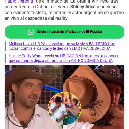
Pablo Heredia
fue eliminado de
'La Granja VIP Perú'
tras
perder frente a Gabriela Herrera.
Shirley Arica
reaccionó
con evidente tristeza, mientras el actor argentino se quebró
en vivo al despedirse del reality.
Únete al canal de Whatsapp de El Popular
Melissa Loza LLORA al revelar que su MAMÁ FALLECIÓ tras
luchar contra el cáncer y le dedican EMOTIVA DESPEDIDA
Hija de Patty Wong revela su UBICACIÓN tras darse a conocer
que su mamá dejó a su familia con ASTRONÓMICA DEUDA