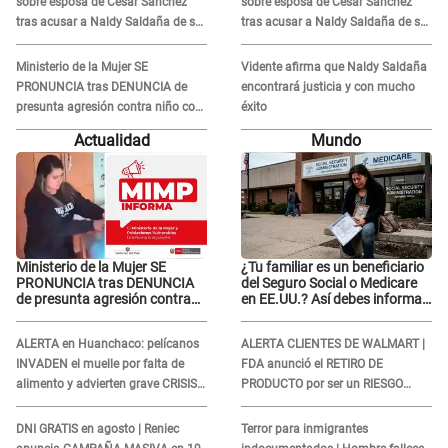
sobre esposa de César Sánchez
sobre esposa de César Sánchez
tras acusar a Naldy Saldaña de ser
tras acusar a Naldy Saldaña de ser
PAREJA del músico: "Lo dejo en
PAREJA del músico: "Lo dejo en
manos de la justicia"
manos de la justicia"
Ministerio de la Mujer SE
Vidente afirma que Naldy Saldaña
PRONUNCIA tras DENUNCIA de
encontrará justicia y con mucho
presunta agresión contra niño con
éxito
autismo en Surco
Actualidad
Mundo
Ministerio de la Mujer SE
¿Tu familiar es un beneficiario
PRONUNCIA tras DENUNCIA
del Seguro Social o Medicare
de presunta agresión contra
en EE.UU.? Así debes informar
niño con autismo en Surco
sobre su muerte para EVITAR
COBROS
ALERTA en Huanchaco: pelícanos
ALERTA CLIENTES DE WALMART |
INVADEN el muelle por falta de
FDA anunció el RETIRO DE
alimento y advierten grave CRISIS
PRODUCTO por ser un RIESGO
en el mar
MORTAL para consumidores: ¿Cuál
es?
DNI GRATIS en agosto | Reniec
Terror para inmigrantes