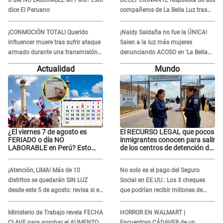
o día NO LABORABLE en Perú? Esto
DECEPCIONANTE respuesta de sus
dice El Peruano
compañeros de La Bella Luz tras
sufrir agresión: "Sabían lo que
pasaba"
¡CONMOCIÓN TOTAL! Querido
¡Naldy Saldaña no fue la ÚNICA!
influencer muere tras sufrir ataque
Salen a la luz más mujeres
armado durante una transmisión
denunciando ACOSO en 'La Bella
en vivo
Luz' por parte de director
Actualidad
Mundo
¿El viernes 7 de agosto es
El RECURSO LEGAL que pocos
FERIADO o día NO
inmigrantes conocen para salir
LABORABLE en Perú? Esto
de los centros de detención del
dice El Peruano
ICE: Trump quiere
ELIMINARLO
¡Atención, LIMA! Más de 10
No solo es el pago del Seguro
distritos se quedarán SIN LUZ
Social en EE.UU.: Los 3 cheques
desde este 5 de agosto: revisa si el
que podrían recibir millones de
tuyo está en la lista
personas en agosto
Ministerio de Trabajo revela FECHA
HORROR EN WALMART |
CLAVE para aprobar el AUMENTO
Encuentran CÁDAVER de un