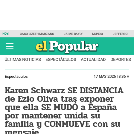
HOY:
CASO LIZETH MARZANO
JAIME BAYLY
MUNDO
JEFFERSON F
ÚLTIMAS NOTICIAS
ESPECTÁCULOS
ACTUALIDAD
DEPORTES
Espectáculos
17 MAY 2026 | 8:36 H
Karen Schwarz SE DISTANCIA
de Ezio Oliva tras exponer
que ella SE MUDÓ a España
por mantener unida su
familia y CONMUEVE con su
mensaje