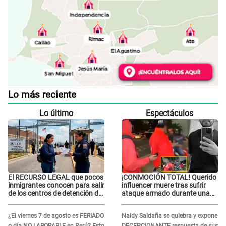
Lo más reciente
Lo último
Espectáculos
El RECURSO LEGAL que pocos
¡CONMOCIÓN TOTAL! Querido
inmigrantes conocen para salir
influencer muere tras sufrir
de los centros de detención del
ataque armado durante una
ICE: Trump quiere
transmisión en vivo
ELIMINARLO
¿El viernes 7 de agosto es FERIADO
Naldy Saldaña se quiebra y expone