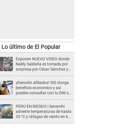
Lo último de El Popular
Exponen NUEVO VIDEO donde
Naldy Saldaña es tomada por
sorpresa por César Sánchez y
ella evidencia su REACCIÓN: Le
agarró la mano
¡Atención afiliados! SIS otorga
beneficio económico y así
puedes consultar con tu DNI si
te corresponde
PERÚ EN RIESGO | Senamhi
advierte temperaturas de hasta
35 °C y ráfagas de viento en 6
regiones del país