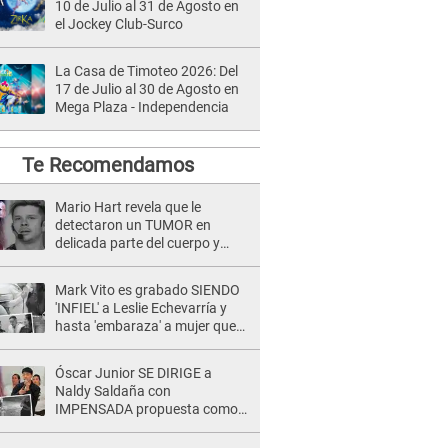
10 de Julio al 31 de Agosto en
el Jockey Club-Surco
La Casa de Timoteo 2026: Del
17 de Julio al 30 de Agosto en
Mega Plaza - Independencia
Te Recomendamos
Mario Hart revela que le
detectaron un TUMOR en
delicada parte del cuerpo y
expone diagnóstico: "Dolores
muy fuertes..."
Mark Vito es grabado SIENDO
'INFIEL' a Leslie Echevarría y
hasta 'embaraza' a mujer que
sería su AMANTE: "¡Eres un
desgraciado! "
Óscar Junior SE DIRIGE a
Naldy Saldaña con
IMPENSADA propuesta como
nuevo líder de 'La Bella Luz' tras
denuncia: "Otro tipo de ley..."