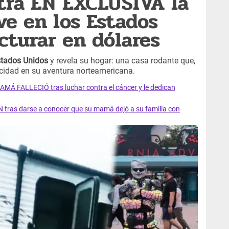
tra EN EXCLUSIVA la
ve en los Estados
cturar en dólares
tados Unidos
y revela su hogar: una casa rodante que,
licidad en su aventura norteamericana.
AMÁ FALLECIÓ tras luchar contra el cáncer y le dedican
 tras darse a conocer que su mamá dejó a su familia con