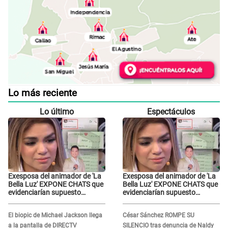
Lo más reciente
Lo último
Espectáculos
Exesposa del animador de 'La
Exesposa del animador de 'La
Bella Luz' EXPONE CHATS que
Bella Luz' EXPONE CHATS que
evidenciarían supuesto
evidenciarían supuesto
romance clandestino con
romance clandestino con
Naldy Saldaña, pese a tener
Naldy Saldaña, pese a tener
El biopic de Michael Jackson llega
César Sánchez ROMPE SU
pareja
pareja
a la pantalla de DIRECTV
SILENCIO tras denuncia de Naldy