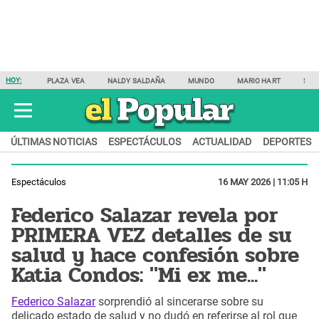
HOY:
PLAZA VEA
NALDY SALDAÑA
MUNDO
MARIO HART
SAM
ÚLTIMAS NOTICIAS
ESPECTÁCULOS
ACTUALIDAD
DEPORTES
Espectáculos
16 MAY 2026 | 11:05 H
Federico Salazar revela por
PRIMERA VEZ detalles de su
salud y hace confesión sobre
Katia Condos: "Mi ex me..."
Federico Salazar
sorprendió al sincerarse sobre su
delicado estado de salud y no dudó en referirse al rol que