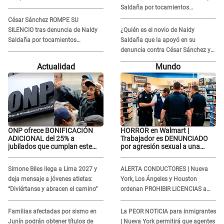
Saldaña por tocamientos
indebidos: "Pido respetar la
César Sánchez ROMPE SU
presunción de inocencia"
SILENCIO tras denuncia de Naldy
¿Quién es el novio de Naldy
Saldaña por tocamientos
Saldaña que la apoyó en su
indebidos: "Pido respetar la
denuncia contra César Sánchez y
presunción de inocencia"
confrontó al dueño de 'La Bella
Actualidad
Mundo
Luz'?
ONP ofrece BONIFICACIÓN
HORROR en Walmart |
ADICIONAL del 25% a
Trabajador es DENUNCIADO
jubilados que cumplan este
por agresión sexual a una
REQUISITO: revisa si accedes
cliente y su respuesta
aquí
INDIGNÓ A TODOS
Simone Biles llega a Lima 2027 y
ALERTA CONDUCTORES | Nueva
deja mensaje a jóvenes atletas:
York, Los Ángeles y Houston
“Diviértanse y abracen el camino”
ordenan PROHIBIR LICENCIAS a
quienes no presenten ESTE
DOCUMENTO
Familias afectadas por sismo en
La PEOR NOTICIA para inmigrantes
Junín podrán obtener títulos de
| Nueva York permitirá que agentes