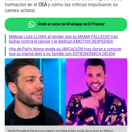
formación en el
CEA
y cómo las críticas impulsaron su
carrera actoral.
Únete al canal de Whatsapp de El Popular
Melissa Loza LLORA al revelar que su MAMÁ FALLECIÓ tras
luchar contra el cáncer y le dedican EMOTIVA DESPEDIDA
Hija de Patty Wong revela su UBICACIÓN tras darse a conocer
que su mamá dejó a su familia con ASTRONÓMICA DEUDA
Nicola Porcella enfrenta a sus haters y confiesa el lado oculto de su éxito en México.