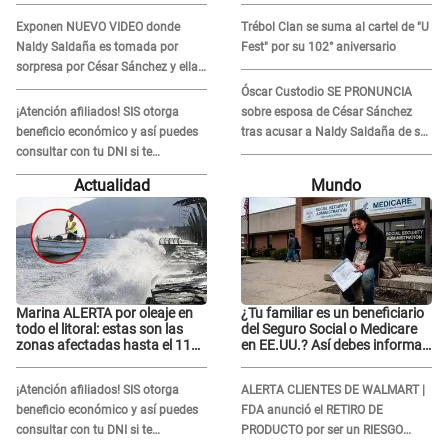
Le agarró la mano
Exponen NUEVO VIDEO donde
Trébol Clan se suma al cartel de "U
Naldy Saldaña es tomada por
Fest" por su 102° aniversario
sorpresa por César Sánchez y ella
evidencia su REACCIÓN: Le agarró
Óscar Custodio SE PRONUNCIA
la mano
¡Atención afiliados! SIS otorga
sobre esposa de César Sánchez
beneficio económico y así puedes
tras acusar a Naldy Saldaña de ser
consultar con tu DNI si te
PAREJA del músico: "Lo dejo en
corresponde
manos de la justicia"
Actualidad
Mundo
Marina ALERTA por oleaje en
¿Tu familiar es un beneficiario
todo el litoral: estas son las
del Seguro Social o Medicare
zonas afectadas hasta el 11
en EE.UU.? Así debes informar
de agosto
sobre su muerte para EVITAR
COBROS
¡Atención afiliados! SIS otorga
ALERTA CLIENTES DE WALMART |
beneficio económico y así puedes
FDA anunció el RETIRO DE
consultar con tu DNI si te
PRODUCTO por ser un RIESGO