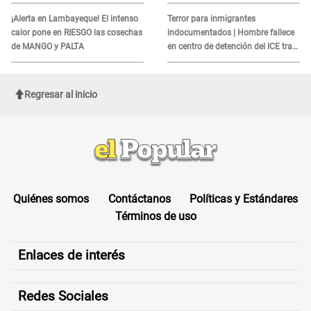
corresponde
MORTAL para consumidores: ¿Cuál
es?
¡Alerta en Lambayeque! El intenso
Terror para inmigrantes
calor pone en RIESGO las cosechas
indocumentados | Hombre fallece
de MANGO y PALTA
en centro de detención del ICE tras
sufrir una "emergencia médica"
Regresar al inicio
Quiénes somos
Contáctanos
Políticas y Estándares
Términos de uso
Enlaces de interés
Redes Sociales