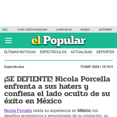
HOY:
CASO LIZETH MARZANO
JAIME BAYLY
MUNDO
JEFFERSON F
ÚLTIMAS NOTICIAS
ESPECTÁCULOS
ACTUALIDAD
DEPORTES
Espectáculos
15 MAY 2026 | 10:18 H
¡SE DEFIENTE! Nicola Porcella
enfrenta a sus haters y
confiesa el lado oculto de su
éxito en México
Nicola Porcella
relata su experiencia en
México
, los
desafíos económicos y emocionales de su migración, su