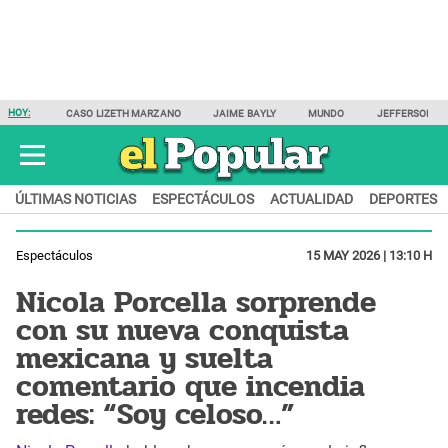
HOY:
CASO LIZETH MARZANO
JAIME BAYLY
MUNDO
JEFFERSON F
ÚLTIMAS NOTICIAS
ESPECTÁCULOS
ACTUALIDAD
DEPORTES
Espectáculos
15 MAY 2026 | 13:10 H
Nicola Porcella sorprende
con su nueva conquista
mexicana y suelta
comentario que incendia
redes: “Soy celoso…”