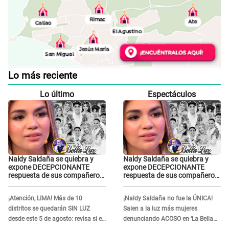
Lo más reciente
Lo último
Espectáculos
Naldy Saldaña se quiebra y
Naldy Saldaña se quiebra y
expone DECEPCIONANTE
expone DECEPCIONANTE
respuesta de sus compañeros
respuesta de sus compañeros
de La Bella Luz tras sufrir
de La Bella Luz tras sufrir
agresión: "Sabían lo que
agresión: "Sabían lo que
¡Atención, LIMA! Más de 10
¡Naldy Saldaña no fue la ÚNICA!
pasaba"
pasaba"
distritos se quedarán SIN LUZ
Salen a la luz más mujeres
desde este 5 de agosto: revisa si el
denunciando ACOSO en 'La Bella