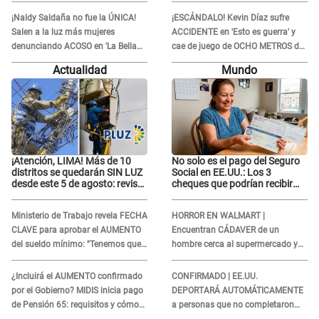
tuyo está en la lista
Luz' por parte de director
¡Naldy Saldaña no fue la ÚNICA!
¡ESCÁNDALO! Kevin Díaz sufre
Salen a la luz más mujeres
ACCIDENTE en 'Esto es guerra' y
denunciando ACOSO en 'La Bella
cae de juego de OCHO METROS de
Luz' por parte de director
altura: "La colchoneta se rompe..."
Actualidad
Mundo
¡Atención, LIMA! Más de 10
No solo es el pago del Seguro
distritos se quedarán SIN LUZ
Social en EE.UU.: Los 3
desde este 5 de agosto: revisa
cheques que podrían recibir
si el tuyo está en la lista
millones de personas en
agosto
Ministerio de Trabajo revela FECHA
HORROR EN WALMART |
CLAVE para aprobar el AUMENTO
Encuentran CÁDAVER de un
del sueldo mínimo: "Tenemos que
hombre cerca al supermercado y
activar..."
esto reveló la autopsia que le
realizaron
¿Incluirá el AUMENTO confirmado
CONFIRMADO | EE.UU.
por el Gobierno? MIDIS inicia pago
DEPORTARÁ AUTOMÁTICAMENTE
de Pensión 65: requisitos y cómo
a personas que no completaron
obtener el beneficio economico
este formulario clave