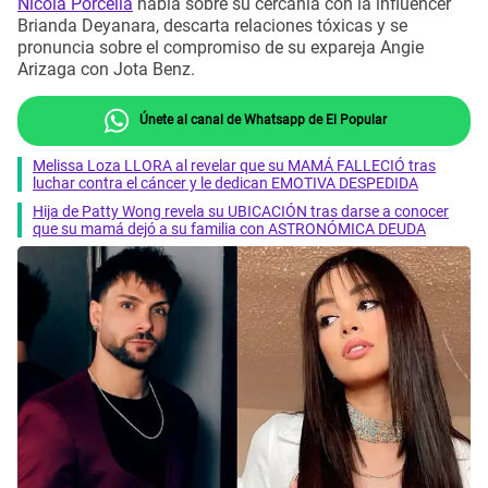
Nicola Porcella
habla sobre su cercanía con la influencer
Brianda Deyanara, descarta relaciones tóxicas y se
pronuncia sobre el compromiso de su expareja Angie
Arizaga con Jota Benz.
Únete al canal de Whatsapp de El Popular
Melissa Loza LLORA al revelar que su MAMÁ FALLECIÓ tras
luchar contra el cáncer y le dedican EMOTIVA DESPEDIDA
Hija de Patty Wong revela su UBICACIÓN tras darse a conocer
que su mamá dejó a su familia con ASTRONÓMICA DEUDA