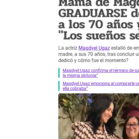
Mamá de Magd
GRADUARSE de 
a los 70 años
"Los sueños s
La actriz
Magdyel Ugaz
estalló de em
madre, a sus 70 años, tras concluir 
dedicó y cómo fue el momento?
Magdyel Ugaz confirma el término de su 
la misma sintonía”
Magdyel Ugaz emociona al comprarle un
ella cobraba”