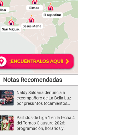
Notas Recomendadas
Naldy Saldaña denuncia a
excompañero de La Bella Luz
por presuntos tocamientos
indebidos e intento de besarla
Partidos de Liga 1 en la fecha 4
del Torneo Clausura 2026:
programación, horarios y
dónde ver