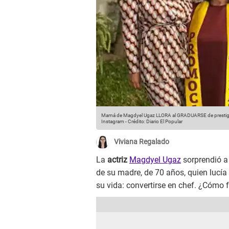
Mamá de Magdyel Ugaz LLORA al GRADUARSE de prestigiosa
Instagram
-
Crédito: Diario El Popular
Viviana Regalado
La
actriz
Magdyel Ugaz
sorprendió a
de su madre, de 70 años, quien lucí
su vida: convertirse en chef. ¿Cómo 