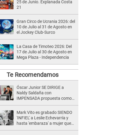
25 de Junio. Explanada Costa
21
Gran Circo de Ucrania 2026: del
10 de Julio al 31 de Agosto en
el Jockey Club-Surco
La Casa de Timoteo 2026: Del
17 de Julio al 30 de Agosto en
Mega Plaza - Independencia
Te Recomendamos
Óscar Junior SE DIRIGE a
Naldy Saldaña con
IMPENSADA propuesta como
nuevo líder de 'La Bella Luz' tras
denuncia: "Otro tipo de ley..."
Mark Vito es grabado SIENDO
'INFIEL' a Leslie Echevarría y
hasta 'embaraza' a mujer que
sería su AMANTE: "¡Eres un
desgraciado! "