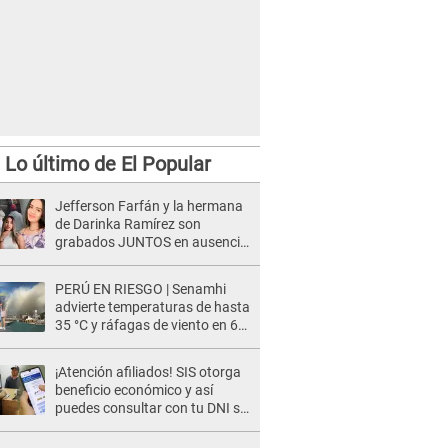
Lo último de El Popular
Jefferson Farfán y la hermana
de Darinka Ramírez son
grabados JUNTOS en ausencia
de Xiomy Kanashiro: "Siempre
va acompañada..."
PERÚ EN RIESGO | Senamhi
advierte temperaturas de hasta
35 °C y ráfagas de viento en 6
regiones del país
¡Atención afiliados! SIS otorga
beneficio económico y así
puedes consultar con tu DNI si
te corresponde