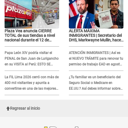
Plaza Vea anuncia CIERRE
ALERTA MÁXIMA
TOTAL de sus tiendas a nivel
INMIGRANTES | Secretario del
nacional durante el 12 de
DHS, Markwayne Mullin, hace
agosto por este MOTIVO
alarmante declaración: "Ahora
vamos por ellos"
Papa León XIV podría visitar el
ATENCIÓN INMIGRANTES | Así es
PENAL de San Juan de Lurigancho
el NUEVO TRÁMITE para renovar tu
en su VISITA al Perú: ESTO SE
permiso de trabajo EAD en agosto
SABE
del 2026
La FIL Lima 2026 cerró con más de
¿Tu familiar es un beneficiario del
400 mil visitantes y apunta a
Seguro Social o Medicare en
convertirse en una de las mejores
EE.UU.? Así debes informar sobre
ferias de Latinoamérica
su muerte para EVITAR COBROS
Regresar al inicio