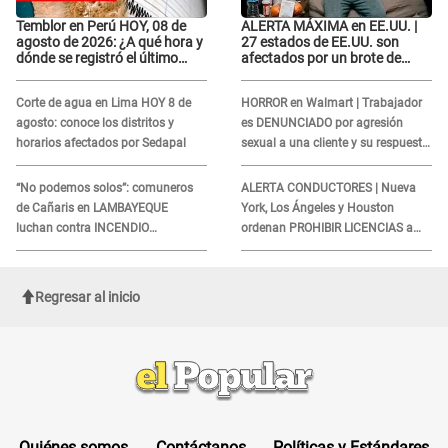
Temblor en Perú HOY, 08 de
ALERTA MÁXIMA en EE.UU. |
agosto de 2026: ¿A qué hora y
27 estados de EE.UU. son
dónde se registró el último
afectados por un brote de
sismo, según IGP?
salmonela relacionado a un
producto MUY UTILIZADO
Corte de agua en Lima HOY 8 de
HORROR en Walmart | Trabajador
agosto: conoce los distritos y
es DENUNCIADO por agresión
horarios afectados por Sedapal
sexual a una cliente y su respuesta
INDIGNÓ A TODOS
“No podemos solos”: comuneros
ALERTA CONDUCTORES | Nueva
de Cañaris en LAMBAYEQUE
York, Los Ángeles y Houston
luchan contra INCENDIO
ordenan PROHIBIR LICENCIAS a
FORESTAL que sigue avanzando
quienes no presenten ESTE
DOCUMENTO
Regresar al inicio
Quiénes somos
Contáctanos
Políticas y Estándares