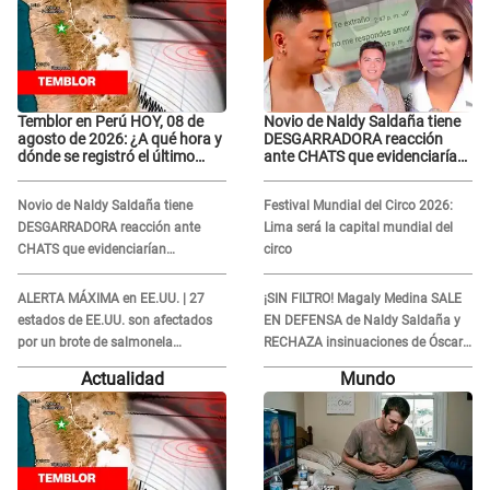
Temblor en Perú HOY, 08 de
Novio de Naldy Saldaña tiene
agosto de 2026: ¿A qué hora y
DESGARRADORA reacción
dónde se registró el último
ante CHATS que evidenciarían
sismo, según IGP?
INFIDELIDAD con animador de
'La Bella Luz': "Se puso..."
Novio de Naldy Saldaña tiene
Festival Mundial del Circo 2026:
DESGARRADORA reacción ante
Lima será la capital mundial del
CHATS que evidenciarían
circo
INFIDELIDAD con animador de 'La
Bella Luz': "Se puso..."
ALERTA MÁXIMA en EE.UU. | 27
¡SIN FILTRO! Magaly Medina SALE
estados de EE.UU. son afectados
EN DEFENSA de Naldy Saldaña y
por un brote de salmonela
RECHAZA insinuaciones de Óscar
relacionado a un producto MUY
Custodio: “Es su problema...”
Actualidad
Mundo
UTILIZADO