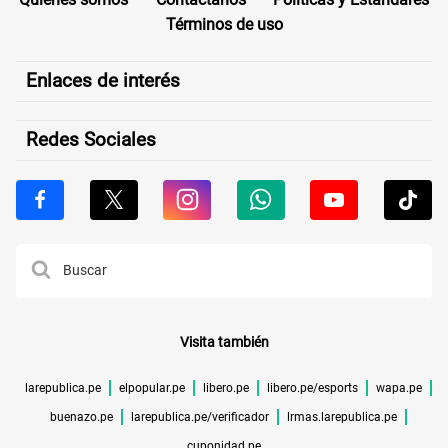
Términos de uso
Enlaces de interés
Redes Sociales
Visita también
larepublica.pe
elpopular.pe
libero.pe
libero.pe/esports
wapa.pe
buenazo.pe
larepublica.pe/verificador
lrmas.larepublica.pe
cuponidad.pe