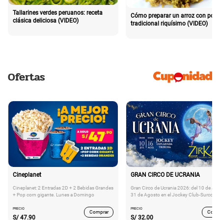
Tallarines verdes peruanos: receta
Cómo preparar un arroz con poll
clásica deliciosa (VIDEO)
tradicional riquísimo (VIDEO)
Ofertas
Cineplanet
GRAN CIRCO DE UCRANIA
Cineplanet: 2 Entradas 2D + 2 Bebidas Grandes
Gran Circo de Ucrania 2026: del 10 de Juli
+ Pop corn gigante. Lunes a Domingo
31 de Agosto en el Jockey Club-Surco
PRECIO
PRECIO
Comprar
Comp
S/
47.90
S/
32.00