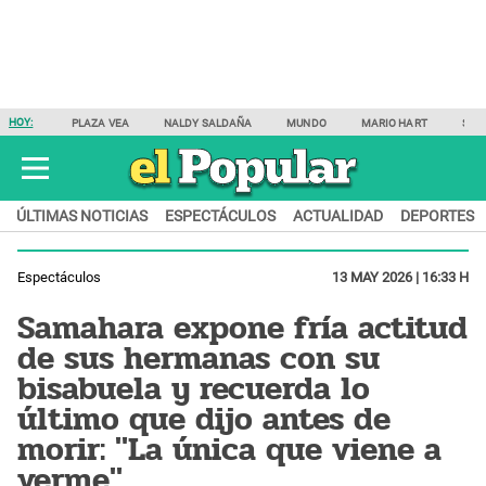
HOY:
PLAZA VEA
NALDY SALDAÑA
MUNDO
MARIO HART
SAM
ÚLTIMAS NOTICIAS
ESPECTÁCULOS
ACTUALIDAD
DEPORTES
Espectáculos
13 MAY 2026 | 16:33 H
Samahara expone fría actitud
de sus hermanas con su
bisabuela y recuerda lo
último que dijo antes de
morir: "La única que viene a
verme"