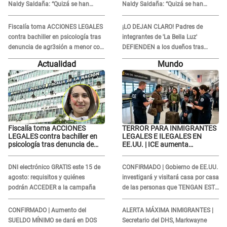
Naldy Saldaña: “Quizá se han
Naldy Saldaña: “Quizá se han
editado...”
editado...”
Fiscalía toma ACCIONES LEGALES
¡LO DEJAN CLARO! Padres de
contra bachiller en psicología tras
integrantes de 'La Bella Luz'
denuncia de agr3sión a menor con
DEFIENDEN a los dueños tras
autismo
denuncia: “Nunca vimos nada...”
Actualidad
Mundo
Fiscalía toma ACCIONES
TERROR PARA INMIGRANTES
LEGALES contra bachiller en
LEGALES E ILEGALES EN
psicología tras denuncia de
EE.UU. | ICE aumenta
agr3sión a menor con autismo
operativos y arrestos a
extranjeros en aeropuertos
DNI electrónico GRATIS este 15 de
CONFIRMADO | Gobierno de EE.UU.
agosto: requisitos y quiénes
investigará y visitará casa por casa
podrán ACCEDER a la campaña
de las personas que TENGAN ESTE
TRABAJO
CONFIRMADO | Aumento del
ALERTA MÁXIMA INMIGRANTES |
SUELDO MÍNIMO se dará en DOS
Secretario del DHS, Markwayne