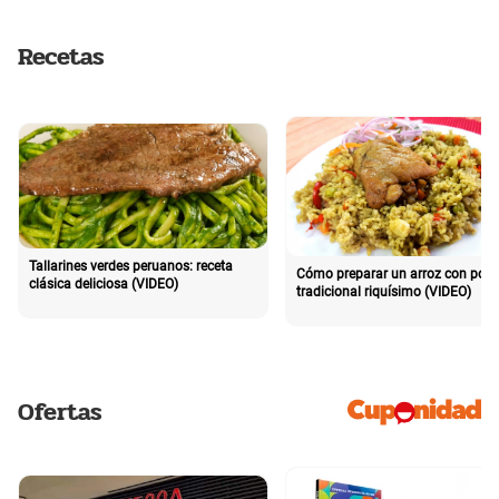
Recetas
Tallarines verdes peruanos: receta
Cómo preparar un arroz con poll
clásica deliciosa (VIDEO)
tradicional riquísimo (VIDEO)
Ofertas