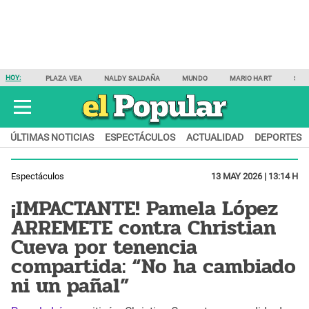
HOY:
PLAZA VEA
NALDY SALDAÑA
MUNDO
MARIO HART
SAM
ÚLTIMAS NOTICIAS
ESPECTÁCULOS
ACTUALIDAD
DEPORTES
Espectáculos
13 MAY 2026 | 13:14 H
¡IMPACTANTE! Pamela López
ARREMETE contra Christian
Cueva por tenencia
compartida: “No ha cambiado
ni un pañal”