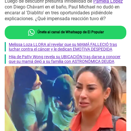
Luego de descubrir presunta infidelidad de
Pamela López
con Diego Chávarri en el baño, Paul Michael no dudó en
encarar al 'Diablito' en tres oportunidades pidiéndole
explicaciones. ¿Qué impensada reacción tuvo él?
Únete al canal de Whatsapp de El Popular
Melissa Loza LLORA al revelar que su MAMÁ FALLECIÓ tras
luchar contra el cáncer y le dedican EMOTIVA DESPEDIDA
Hija de Patty Wong revela su UBICACIÓN tras darse a conocer
que su mamá dejó a su familia con ASTRONÓMICA DEUDA