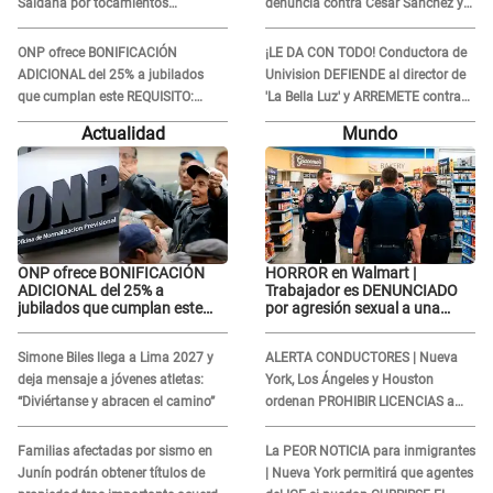
Saldaña por tocamientos
denuncia contra César Sánchez y
indebidos: "Pido respetar la
confrontó al dueño de 'La Bella
presunción de inocencia"
Luz'?
ONP ofrece BONIFICACIÓN
¡LE DA CON TODO! Conductora de
ADICIONAL del 25% a jubilados
Univision DEFIENDE al director de
que cumplan este REQUISITO:
'La Bella Luz' y ARREMETE contra
revisa si accedes aquí
Naldy Saldaña: “Muchas
Actualidad
Mundo
amantes...”
ONP ofrece BONIFICACIÓN
HORROR en Walmart |
ADICIONAL del 25% a
Trabajador es DENUNCIADO
jubilados que cumplan este
por agresión sexual a una
REQUISITO: revisa si accedes
cliente y su respuesta
aquí
INDIGNÓ A TODOS
Simone Biles llega a Lima 2027 y
ALERTA CONDUCTORES | Nueva
deja mensaje a jóvenes atletas:
York, Los Ángeles y Houston
“Diviértanse y abracen el camino”
ordenan PROHIBIR LICENCIAS a
quienes no presenten ESTE
DOCUMENTO
Familias afectadas por sismo en
La PEOR NOTICIA para inmigrantes
Junín podrán obtener títulos de
| Nueva York permitirá que agentes