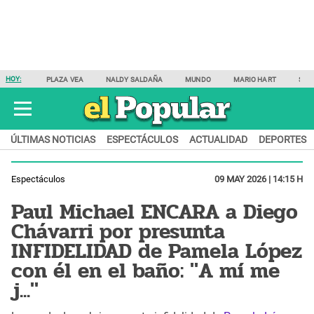
HOY:
PLAZA VEA
NALDY SALDAÑA
MUNDO
MARIO HART
SAM
ÚLTIMAS NOTICIAS
ESPECTÁCULOS
ACTUALIDAD
DEPORTES
Espectáculos
09 MAY 2026 | 14:15 H
Paul Michael ENCARA a Diego
Chávarri por presunta
INFIDELIDAD de Pamela López
con él en el baño: "A mí me
j..."