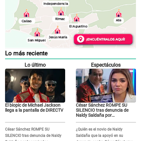
Lo más reciente
Lo último
Espectáculos
El biopic de Michael Jackson
César Sánchez ROMPE SU
llega a la pantalla de DIRECTV
SILENCIO tras denuncia de
Naldy Saldaña por
tocamientos indebidos: "Pido
respetar la presunción de
César Sánchez ROMPE SU
¿Quién es el novio de Naldy
inocencia"
SILENCIO tras denuncia de Naldy
Saldaña que la apoyó en su