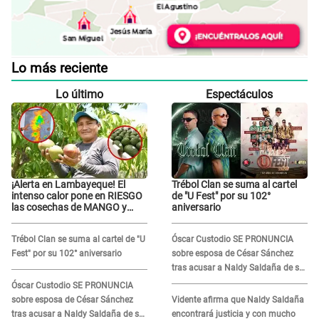
Lo más reciente
Lo último
Espectáculos
¡Alerta en Lambayeque! El
Trébol Clan se suma al cartel
intenso calor pone en RIESGO
de "U Fest" por su 102°
las cosechas de MANGO y
aniversario
PALTA
Trébol Clan se suma al cartel de "U
Óscar Custodio SE PRONUNCIA
Fest" por su 102° aniversario
sobre esposa de César Sánchez
tras acusar a Naldy Saldaña de ser
PAREJA del músico: "Lo dejo en
Óscar Custodio SE PRONUNCIA
manos de la justicia"
sobre esposa de César Sánchez
Vidente afirma que Naldy Saldaña
tras acusar a Naldy Saldaña de ser
encontrará justicia y con mucho