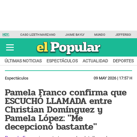
HOY:
CASO LIZETH MARZANO
JAIME BAYLY
MUNDO
JEFFERSON F
ÚLTIMAS NOTICIAS
ESPECTÁCULOS
ACTUALIDAD
DEPORTES
Espectáculos
09 MAY 2026 | 17:57 H
Pamela Franco confirma que
ESCUCHÓ LLAMADA entre
Christian Domínguez y
Pamela López: "Me
decepcionó bastante"