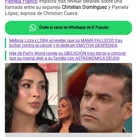
Pamela Franco
impacta tras revelar detalles sobre una
llamada entre su expareja
Christian Domínguez
y Pamela
López, esposa de Christian Cueva.
Únete al canal de Whatsapp de El Popular
Melissa Loza LLORA al revelar que su MAMÁ FALLECIÓ tras
luchar contra el cáncer y le dedican EMOTIVA DESPEDIDA
Hija de Patty Wong revela su UBICACIÓN tras darse a conocer
que su mamá dejó a su familia con ASTRONÓMICA DEUDA