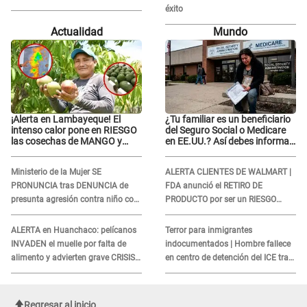
PAREJA del músico: "Lo dejo en
éxito
manos de la justicia"
Actualidad
Mundo
¡Alerta en Lambayeque! El
¿Tu familiar es un beneficiario
intenso calor pone en RIESGO
del Seguro Social o Medicare
las cosechas de MANGO y
en EE.UU.? Así debes informar
PALTA
sobre su muerte para EVITAR
COBROS
Ministerio de la Mujer SE
ALERTA CLIENTES DE WALMART |
PRONUNCIA tras DENUNCIA de
FDA anunció el RETIRO DE
presunta agresión contra niño con
PRODUCTO por ser un RIESGO
autismo en Surco
MORTAL para consumidores: ¿Cuál
es?
ALERTA en Huanchaco: pelícanos
Terror para inmigrantes
INVADEN el muelle por falta de
indocumentados | Hombre fallece
alimento y advierten grave CRISIS
en centro de detención del ICE tras
en el mar
sufrir una "emergencia médica"
Regresar al inicio