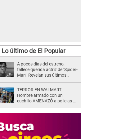
Lo último de El Popular
A pocos días del estreno,
fallece querida actriz de ‘Spider-
Man’: Revelan sus últimos
momentos de vida
TERROR EN WALMART |
Hombre armado con un
cuchillo AMENAZÓ a policías y
clientes: Este fue su INSÓLITO
FINAL