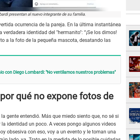
ardi presentan al nuevo integrante de su familia.
ertida ocurrencia de la pareja. En la última instantánea
la verdadera identidad del "hermanito": “¡Se los dimos!
to a la foto de la pequeña mascota, desatando las
nio con Diego Lombardi: "No ventilamos nuestros problemas"
 por qué no expone fotos de
la gente entendió. Más que miedo siento que, no sé si
r la identidad un poco. A veces pongo algunos videos
soy obsesiva con eso, voy a un evento y le toman una
lgún lado, ya. Trato en la medida de lo posible cuidarlas