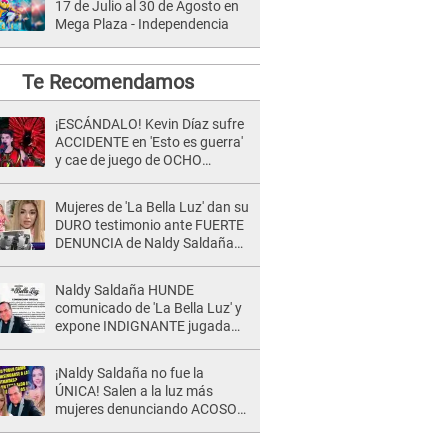
17 de Julio al 30 de Agosto en
Mega Plaza - Independencia
Te Recomendamos
¡ESCÁNDALO! Kevin Díaz sufre
ACCIDENTE en 'Esto es guerra'
y cae de juego de OCHO
METROS de altura: "La
colchoneta se rompe..."
Mujeres de 'La Bella Luz' dan su
DURO testimonio ante FUERTE
DENUNCIA de Naldy Saldaña
contra director: "Cualquier
acusación de apañamiento..."
Naldy Saldaña HUNDE
comunicado de 'La Bella Luz' y
expone INDIGNANTE jugada
para DEFENDER a director:
"Que he tenido algo..."
¡Naldy Saldaña no fue la
ÚNICA! Salen a la luz más
mujeres denunciando ACOSO
en 'La Bella Luz' por parte de
director