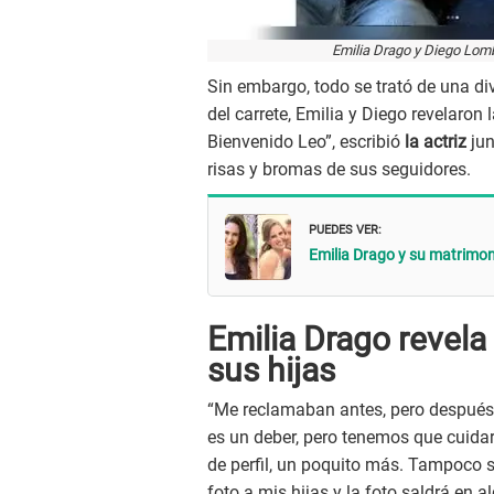
Emilia Drago y Diego Lomb
Sin embargo, todo se trató de una div
del carrete, Emilia y Diego revelaron 
Bienvenido Leo”, escribió
la actriz
jun
risas y bromas de sus seguidores.
PUEDES VER:
Emilia Drago y su matrimo
Emilia Drago revela
sus hijas
“
Me reclamaban antes, pero después 
es un deber, pero tenemos que cuida
de perfil, un poquito más. Tampoco 
foto a mis hijas y la foto saldrá en a