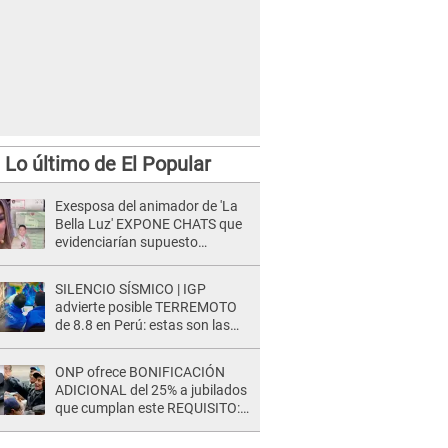
Lo último de El Popular
Exesposa del animador de 'La
Bella Luz' EXPONE CHATS que
evidenciarían supuesto
romance clandestino con Naldy
Saldaña, pese a tener pareja
SILENCIO SÍSMICO | IGP
advierte posible TERREMOTO
de 8.8 en Perú: estas son las
zonas más expuestas
ONP ofrece BONIFICACIÓN
ADICIONAL del 25% a jubilados
que cumplan este REQUISITO:
revisa si accedes aquí