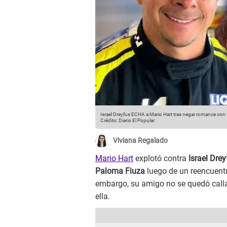
Israel Dreyfus ECHA a Mario Hart tras negar romance con Pa
Crédito: Diario El Popular
Viviana Regalado
Mario Hart
explotó contra
Israel Dre
Paloma Fiuza
luego de un reencuent
embargo, su amigo no se quedó calla
ella.