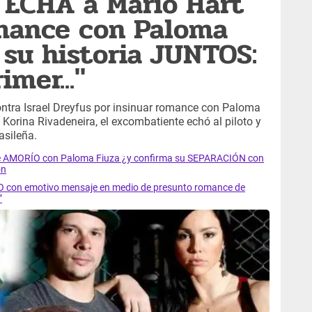
s ECHA a Mario Hart
omance con Paloma
 su historia JUNTOS:
imer..."
ntra Israel Dreyfus por insinuar romance con Paloma
 Korina Rivadeneira, el excombatiente echó al piloto y
asileña.
de AMORÍO con Paloma Fiuza ¿y confirma su SEPARACIÓN con
ón
 con emotivo mensaje en medio de presunto romance de
”