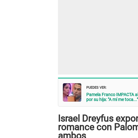
PUEDES VER:
Pamela Franco IMPACTA a
por su hija: "A mí me toca..."
Israel Dreyfus expo
romance con Paloma 
ambos