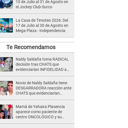
10 de Julio al 31 de Agosto en
el Jockey Club-Surco
La Casa de Timoteo 2026: Del
17 de Julio al 30 de Agosto en
Mega Plaza - Independencia
Te Recomendamos
Naldy Saldaña toma RADICAL
decisión tras CHATS que
evidenciarían INFIDELIDAD a
su novio con animador de 'La
Bella Luz': "Un día..."
Novio de Naldy Saldaña tiene
DESGARRADORA reacción ante
CHATS que evidenciarían
INFIDELIDAD con animador de
'La Bella Luz': "Se puso..."
Mamá de Yahaira Plasencia
aparece como paciente de
centro ONCOLÓGICO y su
hermano lanza DESGARRADOR
mensaje: "Hoy fue la última..."