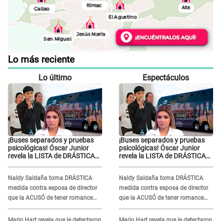
Lo más reciente
Lo último
Espectáculos
¡Buses separados y pruebas
¡Buses separados y pruebas
psicológicas! Óscar Junior
psicológicas! Óscar Junior
revela la LISTA de DRÁSTICAS
revela la LISTA de DRÁSTICAS
medidas para prevenir acoso
medidas para prevenir acoso
en 'La Bella Luz' tras caso
en 'La Bella Luz' tras caso
Naldy Saldaña toma DRÁSTICA
Naldy Saldaña toma DRÁSTICA
Naldy Saldaña
Naldy Saldaña
medida contra esposa de director
medida contra esposa de director
que la ACUSÓ de tener romance
que la ACUSÓ de tener romance
con él: "Muy triste..."
con él: "Muy triste..."
Mario Hart revela que le detectaron
Mario Hart revela que le detectaron