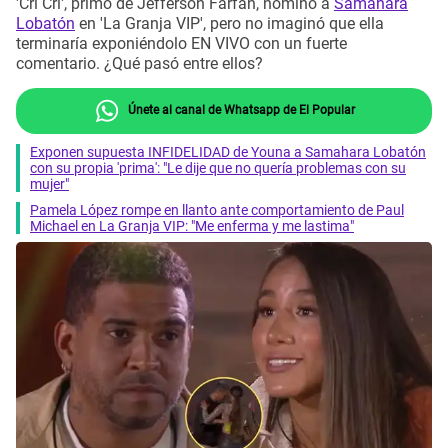
'Cri Cri', primo de Jefferson Farfán, nominó a
Samahara
Lobatón
en 'La Granja VIP', pero no imaginó que ella
terminaría exponiéndolo EN VIVO con un fuerte
comentario. ¿Qué pasó entre ellos?
Únete al canal de Whatsapp de El Popular
Exponen supuesta INFIDELIDAD de Youna a Samahara Lobatón
con su propia 'prima': "Le dije que no quería problemas con su
mujer"
Pamela López rompe en llanto ante comportamiento de Paul
Michael en La Granja VIP: "Me enferma y me lastima"