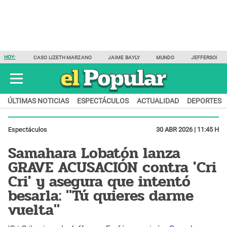
HOY:
CASO LIZETH MARZANO
JAIME BAYLY
MUNDO
JEFFERSON F
ÚLTIMAS NOTICIAS
ESPECTÁCULOS
ACTUALIDAD
DEPORTES
Espectáculos
30 ABR 2026 | 11:45 H
Samahara Lobatón lanza
GRAVE ACUSACIÓN contra 'Cri
Cri' y asegura que intentó
besarla: "Tú quieres darme
vuelta"