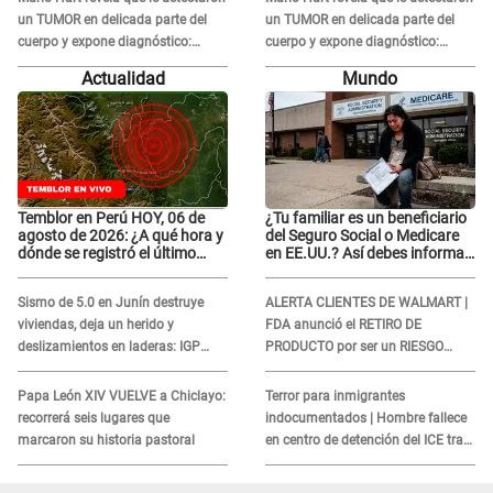
un TUMOR en delicada parte del
un TUMOR en delicada parte del
cuerpo y expone diagnóstico:
cuerpo y expone diagnóstico:
"Dolores muy fuertes..."
"Dolores muy fuertes..."
Actualidad
Mundo
Temblor en Perú HOY, 06 de
¿Tu familiar es un beneficiario
agosto de 2026: ¿A qué hora y
del Seguro Social o Medicare
dónde se registró el último
en EE.UU.? Así debes informar
sismo, según IGP?
sobre su muerte para EVITAR
COBROS
Sismo de 5.0 en Junín destruye
ALERTA CLIENTES DE WALMART |
viviendas, deja un herido y
FDA anunció el RETIRO DE
deslizamientos en laderas: IGP
PRODUCTO por ser un RIESGO
alerta sobre posibles réplicas
MORTAL para consumidores: ¿Cuál
es?
Papa León XIV VUELVE a Chiclayo:
Terror para inmigrantes
recorrerá seis lugares que
indocumentados | Hombre fallece
marcaron su historia pastoral
en centro de detención del ICE tras
sufrir una "emergencia médica"