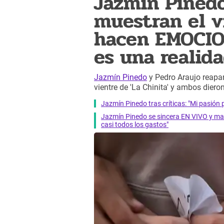
Jazmín Pinedo
muestran el vi
hacen EMOCIO
es una realid
Jazmín Pinedo
y Pedro Araujo reapar
vientre de 'La Chinita' y ambos die
Jazmín Pinedo tras críticas: "Mi pasión p
Jazmín Pinedo se sincera EN VIVO y mand
casi todos los gastos"