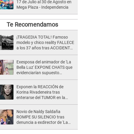
17 de Julio al 30 de Agosto en
Mega Plaza - Independencia
Te Recomendamos
¡TRAGEDIA TOTAL! Famoso
modelo y chico reality FALLECE
a los 37 años tras ACCIDENTE
durante la grabación de un
comercial
Exesposa del animador de 'La
Bella Luz' EXPONE CHATS que
evidenciarían supuesto
romance clandestino con Naldy
Saldaña, pese a tener pareja
Exponen la REACCIÓN de
Korina Rivadeneira tras
enterarse del TUMOR en la
cabeza de Mario Hart: "Ella
estaba muy..."
Novio de Naldy Saldaña
ROMPE SU SILENCIO tras
denuncia a exdirector de 'La
Bella Luz': "Me basta con que
ella esté bien"