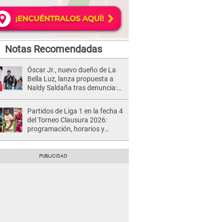
Notas Recomendadas
Óscar Jr., nuevo dueño de La
Bella Luz, lanza propuesta a
Naldy Saldaña tras denuncia:
“Va a haber otro tipo de ley”
Partidos de Liga 1 en la fecha 4
del Torneo Clausura 2026:
programación, horarios y
dónde ver