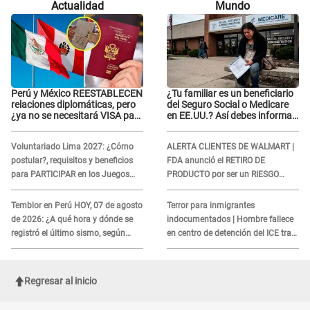
Actualidad
Mundo
caso Naldy Saldaña
Perú y México REESTABLECEN
¿Tu familiar es un beneficiario
relaciones diplomáticas, pero
del Seguro Social o Medicare
¿ya no se necesitará VISA para
en EE.UU.? Así debes informar
viajar?
sobre su muerte para EVITAR
COBROS
Voluntariado Lima 2027: ¿Cómo
ALERTA CLIENTES DE WALMART |
postular?, requisitos y beneficios
FDA anunció el RETIRO DE
para PARTICIPAR en los Juegos
PRODUCTO por ser un RIESGO
Panamericanos
MORTAL para consumidores: ¿Cuál
es?
Temblor en Perú HOY, 07 de agosto
Terror para inmigrantes
de 2026: ¿A qué hora y dónde se
indocumentados | Hombre fallece
registró el último sismo, según
en centro de detención del ICE tras
IGP?
sufrir una "emergencia médica"
Regresar al inicio