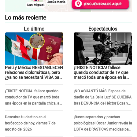
Lo más reciente
Lo último
Espectáculos
Perú y México REESTABLECEN
¡TRISTE NOTICIA! fallece
relaciones diplomáticas, pero
querido conductor de TV que
¿ya no se necesitará VISA para
marcó toda una época en la
viajar?
pantalla chica, así fue su
repentino adiós
¡TRISTE NOTICIA! fallece querido
¡NO AGUANTÓ MÁS! Esposa de
conductor de TV que marcó toda
dueño de ‘La Bella Luz’ SE QUIEBRA
una época en la pantalla chica, así
tras DENUNCIA de Héctor Boza y
fue su repentino adiós
ARREMETE contra Claudia Salazar
Descubre tu destino en el
¡Buses separados y pruebas
horóscopo de hoy, viernes 7 de
psicológicas! Óscar Junior revela la
agosto del 2026
LISTA de DRÁSTICAS medidas para
prevenir acoso en 'La Bella Luz' tras