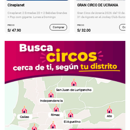
Cineplanet
GRAN CIRCO DE UCRANIA
Cineplanet: 2 Entradas 2D + 2 Bebidas Grandes
Gran Circo de Ucrania 2026: del 10 de Juli
+ Pop corn gigante. Lunes a Domingo
31 de Agosto en el Jockey Club-Surco
PRECIO
PRECIO
Comprar
Comp
S/
47.90
S/
32.00