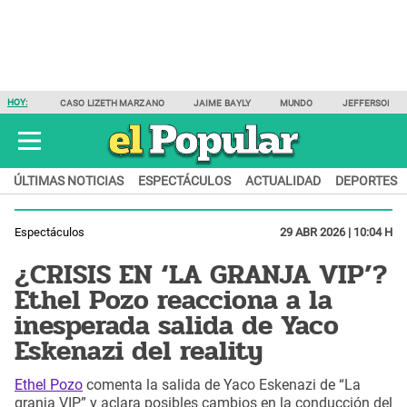
HOY:
CASO LIZETH MARZANO
JAIME BAYLY
MUNDO
JEFFERSON F
ÚLTIMAS NOTICIAS
ESPECTÁCULOS
ACTUALIDAD
DEPORTES
Espectáculos
29 ABR 2026 | 10:04 H
¿CRISIS EN ‘LA GRANJA VIP’?
Ethel Pozo reacciona a la
inesperada salida de Yaco
Eskenazi del reality
Ethel Pozo
comenta la salida de Yaco Eskenazi de “La
granja VIP” y aclara posibles cambios en la conducción del