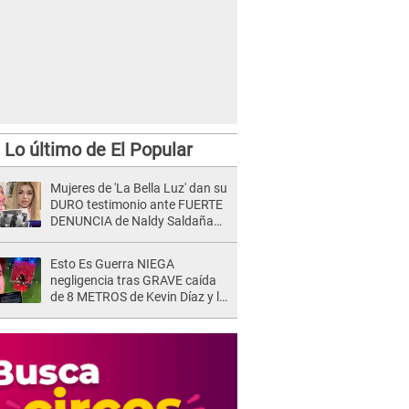
Lo último de El Popular
Mujeres de 'La Bella Luz' dan su
DURO testimonio ante FUERTE
DENUNCIA de Naldy Saldaña
contra director: "Cualquier
acusación de apañamiento..."
Esto Es Guerra NIEGA
negligencia tras GRAVE caída
de 8 METROS de Kevin Díaz y lo
SEÑALAN: "No adoptó la
postura correcta"