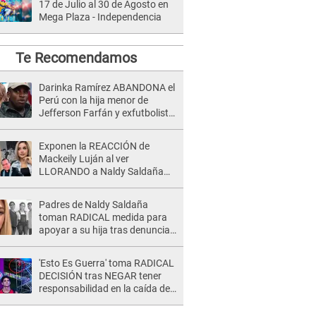
17 de Julio al 30 de Agosto en
Mega Plaza - Independencia
Te Recomendamos
Darinka Ramírez ABANDONA el
Perú con la hija menor de
Jefferson Farfán y exfutbolista
REACCIONA: "A ti que..."
Exponen la REACCIÓN de
Mackeily Luján al ver
LLORANDO a Naldy Saldaña
tras AGRESIÓN de director de
'La Bella Luz': Esto hizo
Padres de Naldy Saldaña
toman RADICAL medida para
apoyar a su hija tras denuncia
contra director musical de La
Bella Luz: "Esto no se va a
'Esto Es Guerra' toma RADICAL
quedar así"
DECISIÓN tras NEGAR tener
responsabilidad en la caída de
Kevin Díaz desde 8 metros de
altura