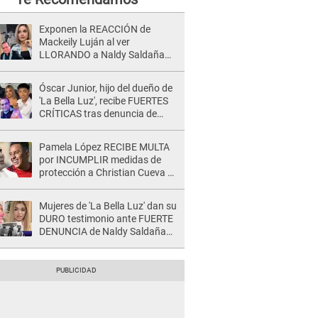
Exponen la REACCIÓN de
Mackeily Luján al ver
LLORANDO a Naldy Saldaña
tras AGRESIÓN de director de
'La Bella Luz': Esto hizo
Óscar Junior, hijo del dueño de
'La Bella Luz', recibe FUERTES
CRÍTICAS tras denuncia de
Naldy Saldaña contra su tío:
"Cómplice"
Pamela López RECIBE MULTA
por INCUMPLIR medidas de
protección a Christian Cueva y
juez le da ULTIMÁTUM: "Debe
abonar en 3 días"
Mujeres de 'La Bella Luz' dan su
DURO testimonio ante FUERTE
DENUNCIA de Naldy Saldaña
contra director: "Cualquier
acusación de apañamiento..."