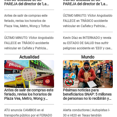
PAREJA del director de 'La
PAREJA del director de 'La
Bella Luz' y SE QUIEBRA:
Bella Luz' y SE QUIEBRA:
"Quieren tapar lo evidente..."
"Quieren tapar lo evidente..."
Antes de salir de compras este
ÚLTIMO MINUTO: Víctor Angobaldo
feriado, revisa los horarios de
FALLECE en TRÁGICO accidente
Plaza Vea, Metro, Wong y Tottus
vehicular en Cañete y Patricia
Alquinta lo confirma
ÚLTIMO MINUTO: Víctor Angobaldo
Kevin Díaz es INTERNADO y revela
FALLECE en TRÁGICO accidente
su ESTADO DE SALUD tras sufrir
vehicular en Cañete y Patricia
peligroso accidente en 'EEG' y caer
Alquinta lo confirma
desde altura de ocho metros
Actualidad
Mundo
Antes de salir de compras este
Pésimas noticias para
feriado, revisa los horarios de
beneficiarios SNAP: 5 millones
Plaza Vea, Metro, Wong y
de personas no lo recibirán y
Tottus
ESTOS INMIGRANTES ya no
califican
ATU anuncia CAMBIOS en el
Alerta conductores | Autopistas I-
transporte público por el FERIADO
30 e I-820 en Texas tendrán