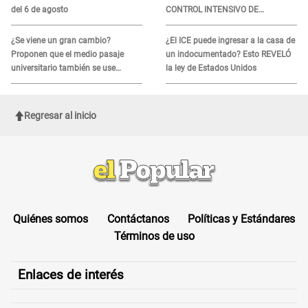
del 6 de agosto
CONTROL INTENSIVO DE
SEGURIDAD: Estas serán las
HORAS CRÍTICAS
¿Se viene un gran cambio?
¿El ICE puede ingresar a la casa de
Proponen que el medio pasaje
un indocumentado? Esto REVELÓ
universitario también se use
la ley de Estados Unidos
sábados, domingos y feriados
Regresar al inicio
Quiénes somos
Contáctanos
Políticas y Estándares
Términos de uso
Enlaces de interés