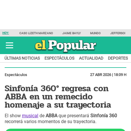
HOY:
CASO LIZETH MARZANO
JAIME BAYLY
MUNDO
JEFFERSON F
ÚLTIMAS NOTICIAS
ESPECTÁCULOS
ACTUALIDAD
DEPORTES
Espectáculos
27 ABR 2026 | 18:09 H
Sinfonía 360° regresa con
ABBA en un remecido
homenaje a su trayectoria
El show
musical
de
ABBA
que presentará
Sinfonía 360
recorrerá varios momentos de su trayectoria.