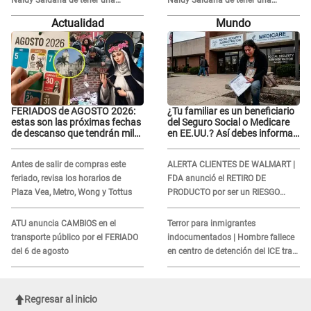
relación con él y otros integrantes
relación con él y otros integrantes
Actualidad
Mundo
FERIADOS de AGOSTO 2026:
¿Tu familiar es un beneficiario
estas son las próximas fechas
del Seguro Social o Medicare
de descanso que tendrán miles
en EE.UU.? Así debes informar
de peruanos
sobre su muerte para EVITAR
COBROS
Antes de salir de compras este
ALERTA CLIENTES DE WALMART |
feriado, revisa los horarios de
FDA anunció el RETIRO DE
Plaza Vea, Metro, Wong y Tottus
PRODUCTO por ser un RIESGO
MORTAL para consumidores: ¿Cuál
es?
ATU anuncia CAMBIOS en el
Terror para inmigrantes
transporte público por el FERIADO
indocumentados | Hombre fallece
del 6 de agosto
en centro de detención del ICE tras
sufrir una "emergencia médica"
Regresar al inicio