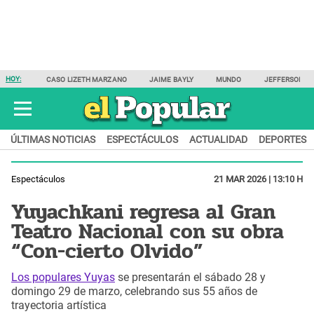
HOY:
CASO LIZETH MARZANO
JAIME BAYLY
MUNDO
JEFFERSON F
ÚLTIMAS NOTICIAS
ESPECTÁCULOS
ACTUALIDAD
DEPORTES
Espectáculos
21 MAR 2026 | 13:10 H
Yuyachkani regresa al Gran
Teatro Nacional con su obra
“Con-cierto Olvido”
Los populares Yuyas
se presentarán el sábado 28 y
domingo 29 de marzo, celebrando sus 55 años de
trayectoria artística