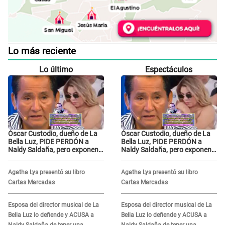
Lo más reciente
Lo último
Espectáculos
Óscar Custodio, dueño de La
Óscar Custodio, dueño de La
Bella Luz, PIDE PERDÓN a
Bella Luz, PIDE PERDÓN a
Naldy Saldaña, pero exponen
Naldy Saldaña, pero exponen
audio donde le reclama por
audio donde le reclama por
VIDEOS: "No hay necesidad de
VIDEOS: "No hay necesidad de
Agatha Lys presentó su libro
Agatha Lys presentó su libro
grabar"
grabar"
Cartas Marcadas
Cartas Marcadas
Esposa del director musical de La
Esposa del director musical de La
Bella Luz lo defiende y ACUSA a
Bella Luz lo defiende y ACUSA a
Naldy Saldaña de tener una
Naldy Saldaña de tener una