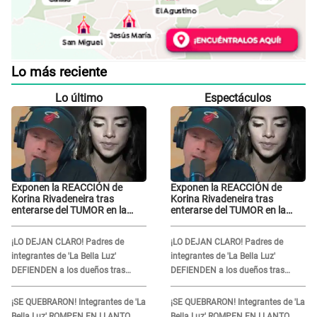
Lo más reciente
Lo último
Espectáculos
Exponen la REACCIÓN de
Exponen la REACCIÓN de
Korina Rivadeneira tras
Korina Rivadeneira tras
enterarse del TUMOR en la
enterarse del TUMOR en la
cabeza de Mario Hart: "Ella
cabeza de Mario Hart: "Ella
estaba muy..."
estaba muy..."
¡LO DEJAN CLARO! Padres de
¡LO DEJAN CLARO! Padres de
integrantes de 'La Bella Luz'
integrantes de 'La Bella Luz'
DEFIENDEN a los dueños tras
DEFIENDEN a los dueños tras
denuncia: “Nunca vimos nada...”
denuncia: “Nunca vimos nada...”
¡SE QUEBRARON! Integrantes de 'La
¡SE QUEBRARON! Integrantes de 'La
Bella Luz' ROMPEN EN LLANTO
Bella Luz' ROMPEN EN LLANTO