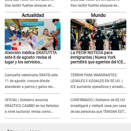
tras recibir fuertes ataques en
tras recibir fuertes ataques en
redes por DENUNCIA de acoso
redes por DENUNCIA de acoso
Actualidad
Mundo
contra Naldy Saldaña
contra Naldy Saldaña
Atención médica GRATUTITA
La PEOR NOTICIA para
este 8 de agosto: revisa el
inmigrantes | Nueva York
lugar y los servicios
permitirá que agentes del ICE
disponibles
si puedan CUBRIRSE EL
ROSTRO
Campaña veterinaria GRATIS este
TERROR PARA INMIGRANTES
11 de agosto: conoce dónde
LEGALES E ILEGALES EN EE.UU. |
atenderán a perros y gatos sin
ICE aumenta operativos y arrestos
costo
a extranjeros en aeropuertos
OFICIAL | Gobierno anuncia
CONFIRMADO | Gobierno de EE.UU.
DRÁSTICO CAMBIO en los feriados
investigará y visitará casa por casa
a nivel nacional: revisa como
de las personas que TENGAN ESTE
quedarán los DÍAS LIBRES
TRABAJO