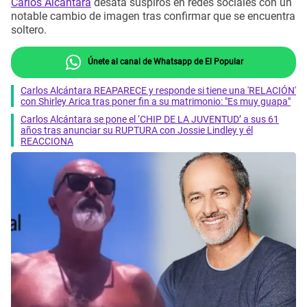
Carlos Alcántara
desata suspiros en redes sociales con un
notable cambio de imagen tras confirmar que se encuentra
soltero.
Únete al canal de Whatsapp de El Popular
Carlos Alcántara REAPARECE y responde si tiene una 'RELACIÓN'
con Shirley Arica tras poner fin a su matrimonio: "Es muy guapa"
Carlos Alcántara se pone el ‘CHIP DE LA JUVENTUD’ a sus 61
años tras anunciar su RUPTURA con Jossie Lindley y él
REACCIONA