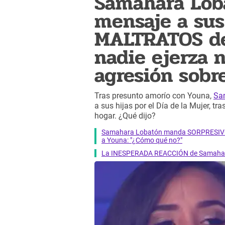
Samahara Lob
mensaje a sus 
MALTRATOS de
nadie ejerza 
agresión sobr
Tras presunto amorío con Youna,
Sa
a sus hijas por el Día de la Mujer, t
hogar. ¿Qué dijo?
Samahara Lobatón manda SORPRESIVO me
a Youna: "¿Cómo qué no?"
La INESPERADA REACCIÓN de Samahara 