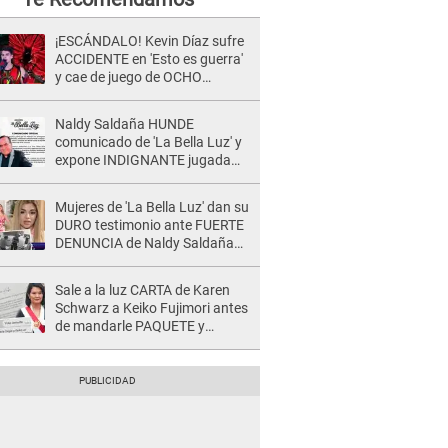
¡ESCÁNDALO! Kevin Díaz sufre
ACCIDENTE en 'Esto es guerra'
y cae de juego de OCHO
METROS de altura: "La
colchoneta se rompe..."
Naldy Saldaña HUNDE
comunicado de 'La Bella Luz' y
expone INDIGNANTE jugada
para DEFENDER a director:
"Que he tenido algo..."
Mujeres de 'La Bella Luz' dan su
DURO testimonio ante FUERTE
DENUNCIA de Naldy Saldaña
contra director: "Cualquier
acusación de apañamiento..."
Sale a la luz CARTA de Karen
Schwarz a Keiko Fujimori antes
de mandarle PAQUETE y
revelan intermediario: "En el
cargo..."