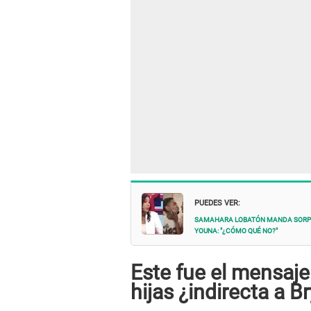
PUEDES VER:
Samahara Lobatón manda SORPRES
Youna: "¿Cómo qué no?"
Este fue el mensaj
hijas ¿indirecta a B