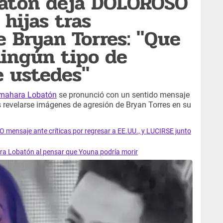
atón deja DOLOROSO
hijas tras
 Bryan Torres: "Que
ningún tipo de
e ustedes"
mahara Lobatón
se pronunció con un sentido mensaje
ras revelarse imágenes de agresión de Bryan Torres en su
nsaje ante críticas por regresar a EE.UU., y LUCIRSE junto
Lobatón al pensar que Youna podría morir