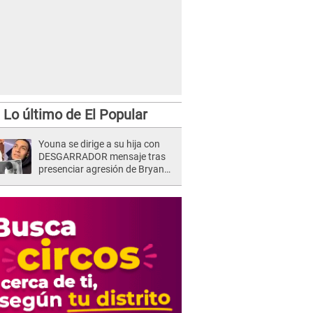
Lo último de El Popular
Youna se dirige a su hija con
DESGARRADOR mensaje tras
presenciar agresión de Bryan
Torres a Samahara Lobatón:
"Perdóname mi amor"