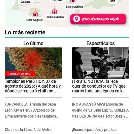
Lo más reciente
Lo último
Espectáculos
Temblor en Perú HOY, 07 de
¡TRISTE NOTICIA! fallece
agosto de 2026: ¿A qué hora y
querido conductor de TV que
dónde se registró el último
marcó toda una época en la
sismo, según IGP?
pantalla chica, así fue su
repentino adiós
¿Se CANCELA la visita del papa
¡NO AGUANTÓ MÁS! Esposa de
León XIV a Perú? Arzobispo de
dueño de ‘La Bella Luz’ SE QUIEBRA
Lima advierte posibles cambios
tras DENUNCIA de Héctor Boza y
por fénomeno El Niño
ARREMETE contra Claudia Salazar
Obras de la Línea 2 del Metro
¡Buses separados y pruebas