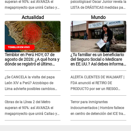
superan el 90%: así AVANZA el
psicológicas! Óscar Junior revela la
megaproyecto que unirá Callao y
LISTA de DRÁSTICAS medidas para
Ate
prevenir acoso en 'La Bella Luz' tras
Actualidad
Mundo
caso Naldy Saldaña
Temblor en Perú HOY, 07 de
¿Tu familiar es un beneficiario
agosto de 2026: ¿A qué hora y
del Seguro Social o Medicare
dónde se registró el último
en EE.UU.? Así debes informar
sismo, según IGP?
sobre su muerte para EVITAR
COBROS
¿Se CANCELA la visita del papa
ALERTA CLIENTES DE WALMART |
León XIV a Perú? Arzobispo de
FDA anunció el RETIRO DE
Lima advierte posibles cambios
PRODUCTO por ser un RIESGO
por fénomeno El Niño
MORTAL para consumidores: ¿Cuál
es?
Obras de la Línea 2 del Metro
Terror para inmigrantes
superan el 90%: así AVANZA el
indocumentados | Hombre fallece
megaproyecto que unirá Callao y
en centro de detención del ICE tras
Ate
sufrir una "emergencia médica"