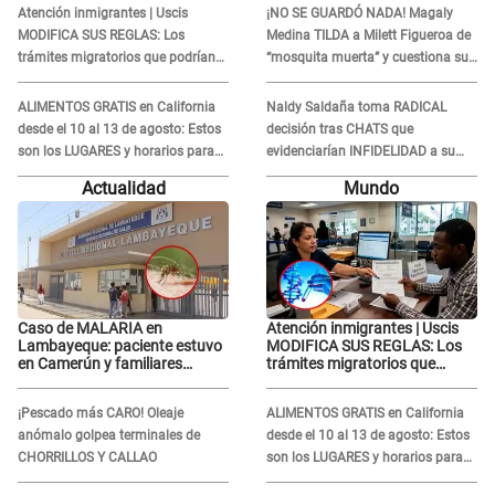
Atención inmigrantes | Uscis
¡NO SE GUARDÓ NADA! Magaly
Gabriel Moisés: “Gracias”
MODIFICA SUS REGLAS: Los
Medina TILDA a Milett Figueroa de
trámites migratorios que podrían
“mosquita muerta” y cuestiona su
necesitar tu prueba de ADN
RECONCILIACIÓN con Marcelo
Tinelli en TV argentina
ALIMENTOS GRATIS en California
Naldy Saldaña toma RADICAL
desde el 10 al 13 de agosto: Estos
decisión tras CHATS que
son los LUGARES y horarios para
evidenciarían INFIDELIDAD a su
recibir la ayuda
novio con animador de 'La Bella
Actualidad
Mundo
Luz': "Un día..."
Caso de MALARIA en
Atención inmigrantes | Uscis
Lambayeque: paciente estuvo
MODIFICA SUS REGLAS: Los
en Camerún y familiares
trámites migratorios que
denuncian demora en
podrían necesitar tu prueba de
tratamiento
ADN
¡Pescado más CARO! Oleaje
ALIMENTOS GRATIS en California
anómalo golpea terminales de
desde el 10 al 13 de agosto: Estos
CHORRILLOS Y CALLAO
son los LUGARES y horarios para
recibir la ayuda