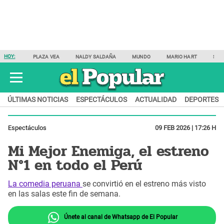
HOY:
PLAZA VEA
NALDY SALDAÑA
MUNDO
MARIO HART
SAM
ÚLTIMAS NOTICIAS
ESPECTÁCULOS
ACTUALIDAD
DEPORTES
Espectáculos
09 FEB 2026 | 17:26 H
Mi Mejor Enemiga, el estreno
N°1 en todo el Perú
La comedia peruana
se convirtió en el estreno más visto
en las salas este fin de semana.
Únete al canal de Whatsapp de El Popular