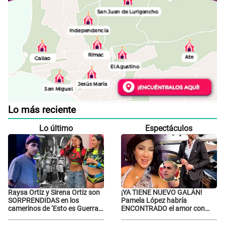
Lo más reciente
Lo último
Espectáculos
Raysa Ortiz y Sirena Ortiz son
¡YA TIENE NUEVO GALÁN!
SORPRENDIDAS en los
Pamela López habría
camerinos de ‘Esto es Guerra’
ENCONTRADO el amor con
tras FUERTE
joven empresario y Pati Lorena
ENFRENTAMIENTO con
la ECHA en VIVO