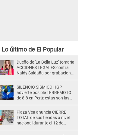
Lo último de El Popular
Dueño de 'La Bella Luz' tomaría
ACCIONES LEGALES contra
Naldy Saldaña por grabaciones
en su casa: "Lo determinará la
justicia"
SILENCIO SÍSMICO | IGP
advierte posible TERREMOTO
de 8.8 en Perú: estas son las
zonas más expuestas
Plaza Vea anuncia CIERRE
TOTAL de sus tiendas a nivel
nacional durante el 12 de
agosto por este MOTIVO