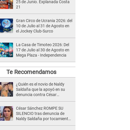
25 de Junio. Explanada Costa
21
Gran Circo de Ucrania 2026: del
10 de Julio al 31 de Agosto en
el Jockey Club-Surco
La Casa de Timoteo 2026: Del
17 de Julio al 30 de Agosto en
Mega Plaza - Independencia
Te Recomendamos
¿Quién es el novio de Naldy
Saldaña que la apoyó en su
denuncia contra César
Sánchez y confrontó al dueño
de 'La Bella Luz'?
César Sánchez ROMPE SU
SILENCIO tras denuncia de
Naldy Saldaña por tocamientos
indebidos: "Pido respetar la
presunción de inocencia"