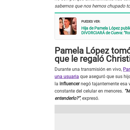
sabemos que nos hemos chupado todo
PUEDES VER:
Hija de Pamela López pub
DIVORCIARÁ de Cueva: "Ro
Pamela López tomó 
que le regaló Chris
Durante una transmisión en vivo,
Pam
una usuaria
que aseguró que sus hijo
la
influencer
negó tajantemente esa v
constante del celular en menores.
“Mi
entenderlo?”
, expresó.