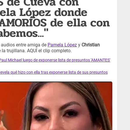
S de Cueva con
ela López donde
AMORÍOS de ella con
abemos..."
s audios entre amiga de
Pamela López
y
Christian
la trujillana. AQUÍ el clip completo.
ul Michael luego de exponerse lista de presuntos 'AMANTES'
la qué hizo con ella tras exponerse lista de sus presuntos