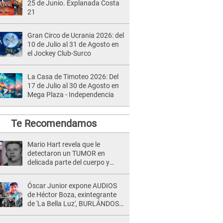
25 de Junio. Explanada Costa
21
Gran Circo de Ucrania 2026: del
10 de Julio al 31 de Agosto en
el Jockey Club-Surco
La Casa de Timoteo 2026: Del
17 de Julio al 30 de Agosto en
Mega Plaza - Independencia
Te Recomendamos
Mario Hart revela que le
detectaron un TUMOR en
delicada parte del cuerpo y
expone diagnóstico: "Dolores
muy fuertes..."
Óscar Junior expone AUDIOS
de Héctor Boza, exintegrante
de 'La Bella Luz', BURLÁNDOSE
de Anely Dávila tras acusarlo
de maltrato: "Grábame..."