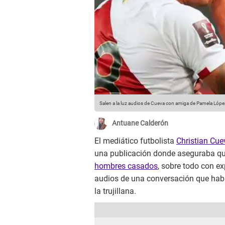
Salen a la luz audios de Cueva con amiga de Pamela Lópe
Antuane Calderón
El mediático futbolista
Christian Cue
una publicación donde aseguraba q
hombres casados
, sobre todo con ex
audios de una conversación que habrí
la trujillana.