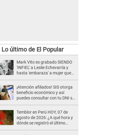
Lo último de El Popular
Mark Vito es grabado SIENDO
'INFIEL' a Leslie Echevarría y
hasta 'embaraza' a mujer que
sería su AMANTE: "¡Eres un
desgraciado! "
¡Atención afiliados! SIS otorga
beneficio económico y así
puedes consultar con tu DNI si
te corresponde
Temblor en Perú HOY, 07 de
agosto de 2026: ¿A qué hora y
dónde se registró el último
sismo, según IGP?