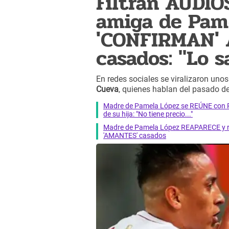
Filtran AUDIO
amiga de Pam
'CONFIRMAN' 
casados: "Lo s
En redes sociales se viralizaron uno
Cueva
, quienes hablan del pasado de 
Madre de Pamela López se REÚNE con Pa
de su hija: "No tiene precio..."
Madre de Pamela López REAPARECE y reve
'AMANTES' casados