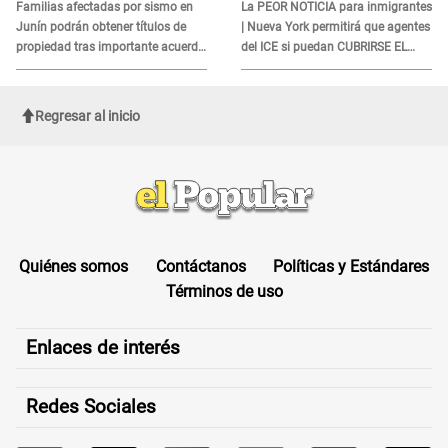
DOCUMENTO
Familias afectadas por sismo en
La PEOR NOTICIA para inmigrantes
Junín podrán obtener títulos de
| Nueva York permitirá que agentes
propiedad tras importante acuerdo
del ICE si puedan CUBRIRSE EL
de Cofopri
ROSTRO
Regresar al inicio
Quiénes somos
Contáctanos
Políticas y Estándares
Términos de uso
Enlaces de interés
Redes Sociales