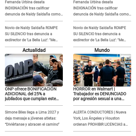
Fernanda Urbina desata
Fernanda Urbina desata
INDIGNACIÓN tras calificar
INDIGNACIÓN tras calificar
denuncia de Naldy Saldaña como
denuncia de Naldy Saldaña como
'acto bochornoso': "No es justo
'acto bochornoso': "No es justo
atacar a otra mujer"
atacar a otra mujer"
Novio de Naldy Saldaña ROMPE
Novio de Naldy Saldaña ROMPE
SU SILENCIO tras denuncia a
SU SILENCIO tras denuncia a
exdirector de 'La Bella Luz': "Me
exdirector de 'La Bella Luz': "Me
basta con que ella esté bien"
basta con que ella esté bien"
Actualidad
Mundo
ONP ofrece BONIFICACIÓN
HORROR en Walmart |
ADICIONAL del 25% a
Trabajador es DENUNCIADO
jubilados que cumplan este
por agresión sexual a una
REQUISITO: revisa si accedes
cliente y su respuesta
aquí
INDIGNÓ A TODOS
Simone Biles llega a Lima 2027 y
ALERTA CONDUCTORES | Nueva
deja mensaje a jóvenes atletas:
York, Los Ángeles y Houston
“Diviértanse y abracen el camino”
ordenan PROHIBIR LICENCIAS a
quienes no presenten ESTE