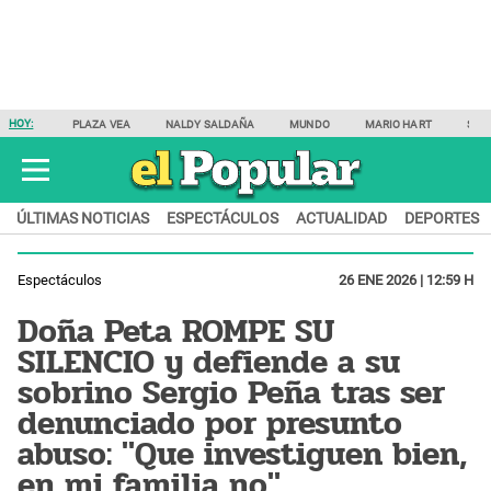
HOY:
PLAZA VEA
NALDY SALDAÑA
MUNDO
MARIO HART
SAM
ÚLTIMAS NOTICIAS
ESPECTÁCULOS
ACTUALIDAD
DEPORTES
Espectáculos
26 ENE 2026 | 12:59 H
Doña Peta ROMPE SU
SILENCIO y defiende a su
sobrino Sergio Peña tras ser
denunciado por presunto
abuso: "Que investiguen bien,
en mi familia no"