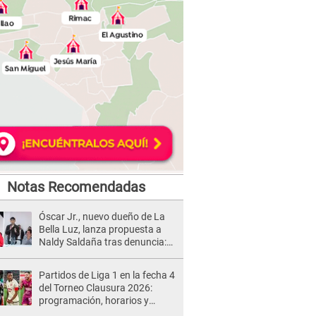
Notas Recomendadas
Óscar Jr., nuevo dueño de La
Bella Luz, lanza propuesta a
Naldy Saldaña tras denuncia:
“Va a haber otro tipo de ley”
Partidos de Liga 1 en la fecha 4
del Torneo Clausura 2026:
programación, horarios y
dónde ver