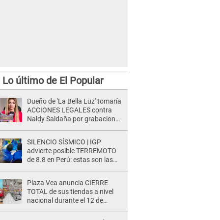
Lo último de El Popular
Dueño de 'La Bella Luz' tomaría
ACCIONES LEGALES contra
Naldy Saldaña por grabaciones
en su casa: "Lo determinará la
justicia"
SILENCIO SÍSMICO | IGP
advierte posible TERREMOTO
de 8.8 en Perú: estas son las
zonas más expuestas
Plaza Vea anuncia CIERRE
TOTAL de sus tiendas a nivel
nacional durante el 12 de
agosto por este MOTIVO