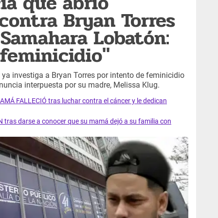
cia que abrió
 contra Bryan Torres
a Samahara Lobatón:
 feminicidio"
ya investiga a Bryan Torres por intento de feminicidio
denuncia interpuesta por su madre, Melissa Klug.
AMÁ FALLECIÓ tras luchar contra el cáncer y le dedican
 tras darse a conocer que su mamá dejó a su familia con