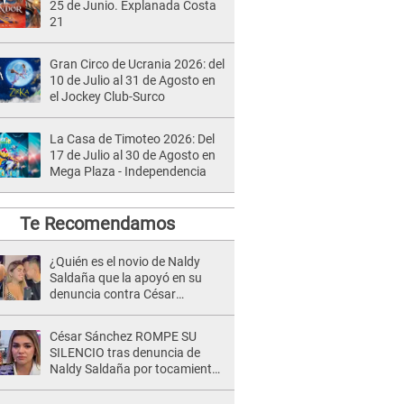
25 de Junio. Explanada Costa
21
Gran Circo de Ucrania 2026: del
10 de Julio al 31 de Agosto en
el Jockey Club-Surco
La Casa de Timoteo 2026: Del
17 de Julio al 30 de Agosto en
Mega Plaza - Independencia
Te Recomendamos
¿Quién es el novio de Naldy
Saldaña que la apoyó en su
denuncia contra César
Sánchez y confrontó al dueño
de 'La Bella Luz'?
César Sánchez ROMPE SU
SILENCIO tras denuncia de
Naldy Saldaña por tocamientos
indebidos: "Pido respetar la
presunción de inocencia"