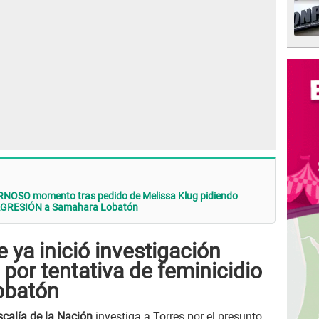
NOSO momento tras pedido de Melissa Klug pidiendo
 AGRESIÓN a Samahara Lobatón
 ya inició investigación
 por tentativa de feminicidio
obatón
scalía de la Nación
investiga a Torres por el presunto