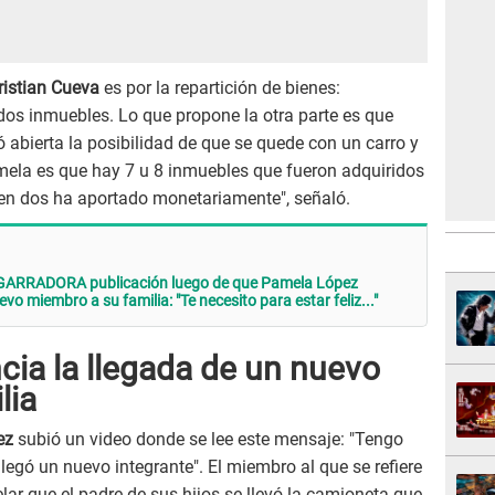
istian Cueva
es por la repartición de bienes:
os inmuebles. Lo que propone la otra parte es que
 abierta la posibilidad de que se quede con un carro y
mela es que hay 7 u 8 inmuebles que fueron adquiridos
a en dos ha aportado monetariamente", señaló.
SGARRADORA publicación luego de que Pamela López
vo miembro a su familia: "Te necesito para estar feliz..."
ia la llegada de un nuevo
lia
ez
subió un video donde se lee este mensaje: "Tengo
 llegó un nuevo integrante". El miembro al que se refiere
elar que el padre de sus hijos se llevó la camioneta que