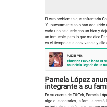
El otro problemas que enfrentaría
Chr
"Supuestamente solo han adquirido d
cada uno se quede con un bien y dejó
un inmueble, pero lo que me dice Pa
en el tiempo de la convivencia y ell
PUEDES VER:
Christian Cueva lanza DE
anuncie la llegada de un nue
Pamela López anunc
integrante a su fami
En su cuenta de TikTok,
Pamela Lóp
algo que contarles, la familia creció,
se trata de su vehículo, pues tras rev