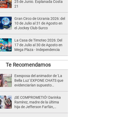
25 de Junio. Explanada Costa
21
Gran Circo de Ucrania 2026: del
10 de Julio al 31 de Agosto en
el Jockey Club-Surco
La Casa de Timoteo 2026: Del
17 de Julio al 30 de Agosto en
Mega Plaza - Independencia
Te Recomendamos
Exesposa del animador de 'La
Bella Luz' EXPONE CHATS que
evidenciarían supuesto
romance clandestino con Naldy
Saldaña, pese a tener pareja
¡SE COMPROMETIÓ! Darinka
Ramírez, madre de la última
hija de Jefferson Farfán,
anuncia su compromiso: "Sí,
para siempre"