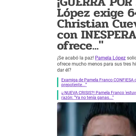
¡GUERRA POR 
López exige 6
Christian Cue
con INESPERAD
ofrece..."
¡Se acabó la paz!
Pamela López
soli
ofrece mucho menos para sus tres hij
dar él?
Examiga de Pamela Franco CONFIESA que
prepotente...”
¡¿NUEVA CRISIS?! Pamela Franco 'estu
razón: "Ya no tenía ganas..."