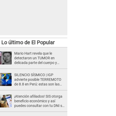
Lo último de El Popular
Mario Hart revela que le
detectaron un TUMOR en
delicada parte del cuerpo y
expone diagnóstico: "Dolores
muy fuertes..."
SILENCIO SÍSMICO | IGP
advierte posible TERREMOTO
de 8.8 en Perú: estas son las
zonas más expuestas
¡Atención afiliados! SIS otorga
beneficio económico y así
puedes consultar con tu DNI si
te corresponde