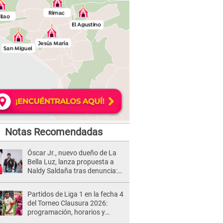
Notas Recomendadas
Óscar Jr., nuevo dueño de La
Bella Luz, lanza propuesta a
Naldy Saldaña tras denuncia:
“Va a haber otro tipo de ley”
Partidos de Liga 1 en la fecha 4
del Torneo Clausura 2026:
programación, horarios y
dónde ver