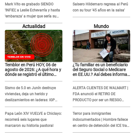
comieron la lengua?"
Mark Vito es grabado SIENDO
Salsero Hildemaro regresa al Perú
'INFIEL' a Leslie Echevarría y hasta
con su tour '45 años en la salsa'
'embaraza' a mujer que sería su
AMANTE: "¡Eres un desgraciado! "
Actualidad
Mundo
Temblor en Perú HOY, 06 de
¿Tu familiar es un beneficiario
agosto de 2026: ¿A qué hora y
del Seguro Social o Medicare
dónde se registró el último
en EE.UU.? Así debes informar
sismo, según IGP?
sobre su muerte para EVITAR
COBROS
Sismo de 5.0 en Junín destruye
ALERTA CLIENTES DE WALMART |
viviendas, deja un herido y
FDA anunció el RETIRO DE
deslizamientos en laderas: IGP
PRODUCTO por ser un RIESGO
alerta sobre posibles réplicas
MORTAL para consumidores: ¿Cuál
es?
Papa León XIV VUELVE a Chiclayo:
Terror para inmigrantes
recorrerá seis lugares que
indocumentados | Hombre fallece
marcaron su historia pastoral
en centro de detención del ICE tras
sufrir una "emergencia médica"