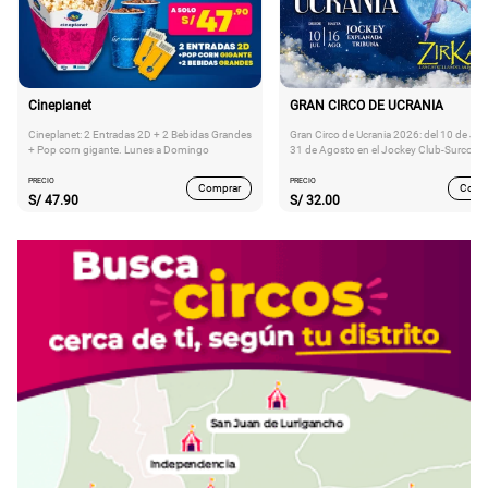
Cineplanet
GRAN CIRCO DE UCRANIA
Cineplanet: 2 Entradas 2D + 2 Bebidas Grandes
Gran Circo de Ucrania 2026: del 10 de Juli
+ Pop corn gigante. Lunes a Domingo
31 de Agosto en el Jockey Club-Surco
PRECIO
PRECIO
Comprar
Comp
S/
47.90
S/
32.00