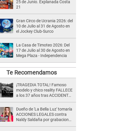
25 de Junio. Explanada Costa
21
Gran Circo de Ucrania 2026: del
10 de Julio al 31 de Agosto en
el Jockey Club-Surco
La Casa de Timoteo 2026: Del
17 de Julio al 30 de Agosto en
Mega Plaza - Independencia
Te Recomendamos
¡TRAGEDIA TOTAL! Famoso
modelo y chico reality FALLECE
a los 37 años tras ACCIDENTE
durante la grabación de un
comercial
Dueño de 'La Bella Luz' tomaría
ACCIONES LEGALES contra
Naldy Saldaña por grabaciones
en su casa: "Lo determinará la
justicia"