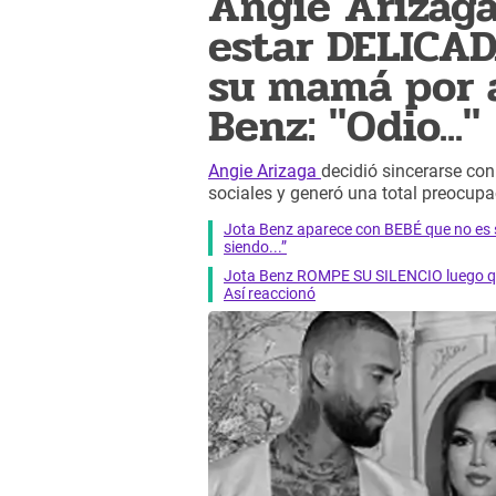
Angie Arizaga
estar DELICAD
su mamá por a
Benz: "Odio..."
Angie Arizaga
decidió sincerarse con
sociales y generó una total preocupac
Jota Benz aparece con BEBÉ que no es s
siendo...”
Jota Benz ROMPE SU SILENCIO luego qu
Así reaccionó