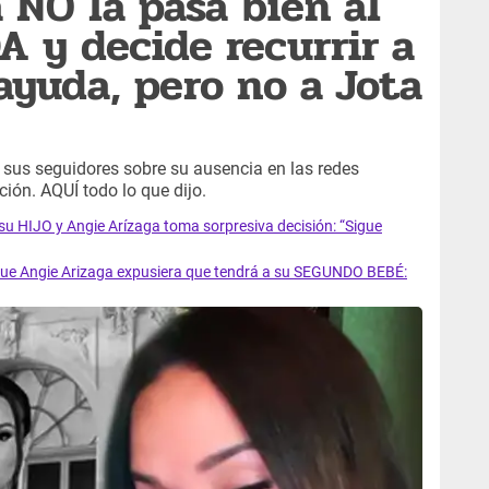
 NO la pasa bien al
A y decide recurrir a
yuda, pero no a Jota
 sus seguidores sobre su ausencia en las redes
ión. AQUÍ todo lo que dijo.
u HIJO y Angie Arízaga toma sorpresiva decisión: “Sigue
e Angie Arizaga expusiera que tendrá a su SEGUNDO BEBÉ: