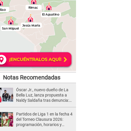
Notas Recomendadas
Óscar Jr., nuevo dueño de La
Bella Luz, lanza propuesta a
Naldy Saldaña tras denuncia:
“Va a haber otro tipo de ley”
Partidos de Liga 1 en la fecha 4
del Torneo Clausura 2026:
programación, horarios y
dónde ver