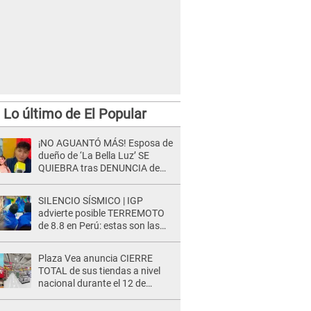
Lo último de El Popular
¡NO AGUANTÓ MÁS! Esposa de
dueño de ‘La Bella Luz’ SE
QUIEBRA tras DENUNCIA de
Héctor Boza y ARREMETE
contra Claudia Salazar
SILENCIO SÍSMICO | IGP
advierte posible TERREMOTO
de 8.8 en Perú: estas son las
zonas más expuestas
Plaza Vea anuncia CIERRE
TOTAL de sus tiendas a nivel
nacional durante el 12 de
agosto por este MOTIVO