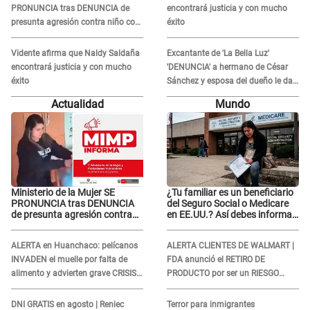
PRONUNCIA tras DENUNCIA de
encontrará justicia y con mucho
presunta agresión contra niño con
éxito
autismo en Surco
Vidente afirma que Naldy Saldaña
Excantante de 'La Bella Luz'
encontrará justicia y con mucho
'DENUNCIA' a hermano de César
éxito
Sánchez y esposa del dueño le da
INDIGNANTE respuesta: "Ellos son
Actualidad
Mundo
así, tranquila"
Ministerio de la Mujer SE
¿Tu familiar es un beneficiario
PRONUNCIA tras DENUNCIA
del Seguro Social o Medicare
de presunta agresión contra
en EE.UU.? Así debes informar
niño con autismo en Surco
sobre su muerte para EVITAR
COBROS
ALERTA en Huanchaco: pelícanos
ALERTA CLIENTES DE WALMART |
INVADEN el muelle por falta de
FDA anunció el RETIRO DE
alimento y advierten grave CRISIS
PRODUCTO por ser un RIESGO
en el mar
MORTAL para consumidores: ¿Cuál
es?
DNI GRATIS en agosto | Reniec
Terror para inmigrantes