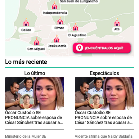
Lo más reciente
Lo último
Espectáculos
Óscar Custodio SE
Óscar Custodio SE
PRONUNCIA sobre esposa de
PRONUNCIA sobre esposa de
César Sánchez tras acusar a
César Sánchez tras acusar a
Naldy Saldaña de ser PAREJA
Naldy Saldaña de ser PAREJA
del músico: "Lo dejo en manos
del músico: "Lo dejo en manos
Ministerio de la Mujer SE
Vidente afirma que Naldy Saldaña
de la justicia"
de la justicia"