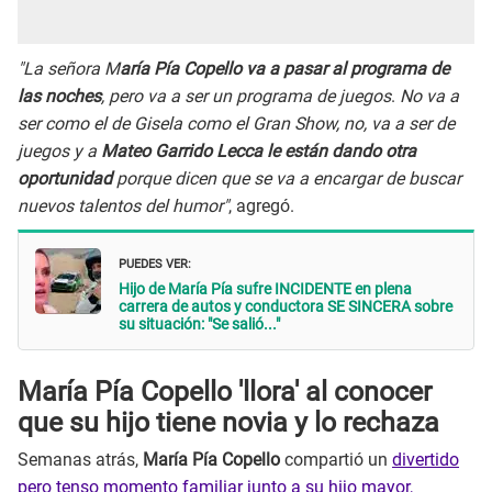
"La señora M
aría Pía Copello va a pasar al programa de
las noches
, pero va a ser un programa de juegos
.
No va a
ser como el de Gisela como el Gran Show, no, va a ser de
juegos y a
Mateo Garrido Lecca le están dando otra
oportunidad
porque dicen que se va a encargar de buscar
nuevos talentos del humor"
, agregó.
PUEDES VER:
Hijo de María Pía sufre INCIDENTE en plena
carrera de autos y conductora SE SINCERA sobre
su situación: "Se salió..."
María Pía Copello 'llora' al conocer
que su hijo tiene novia y lo rechaza
Semanas atrás,
María Pía Copello
compartió un
divertido
pero tenso momento familiar junto a su hijo mayor,