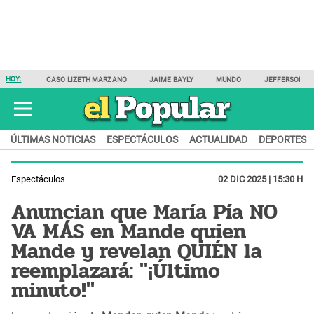
HOY:
CASO LIZETH MARZANO
JAIME BAYLY
MUNDO
JEFFERSON F
ÚLTIMAS NOTICIAS
ESPECTÁCULOS
ACTUALIDAD
DEPORTES
Espectáculos
02 DIC 2025 | 15:30 H
Anuncian que María Pía NO
VA MÁS en Mande quien
Mande y revelan QUIÉN la
reemplazará: "¡Último
minuto!"