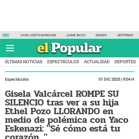
HOY:
CASO LIZETH MARZANO
JAIME BAYLY
MUNDO
JEFFERSON F
ÚLTIMAS NOTICIAS
ESPECTÁCULOS
ACTUALIDAD
DEPORTES
Espectáculos
01 DIC 2025 | 9:04 H
Gisela Valcárcel ROMPE SU
SILENCIO tras ver a su hija
Ethel Pozo LLORANDO en
medio de polémica con Yaco
Eskenazi: "Sé cómo está tu
corazón..."