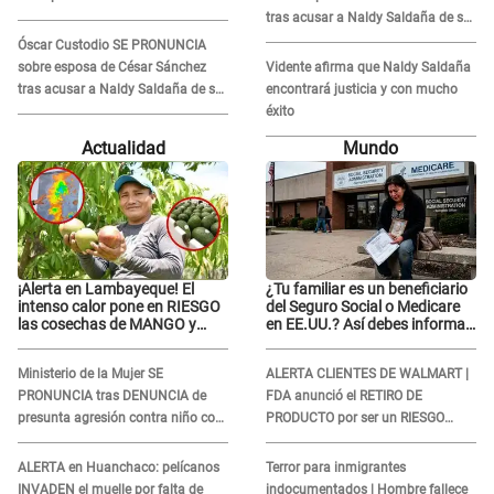
tras acusar a Naldy Saldaña de ser
PAREJA del músico: "Lo dejo en
Óscar Custodio SE PRONUNCIA
manos de la justicia"
sobre esposa de César Sánchez
Vidente afirma que Naldy Saldaña
tras acusar a Naldy Saldaña de ser
encontrará justicia y con mucho
PAREJA del músico: "Lo dejo en
éxito
manos de la justicia"
Actualidad
Mundo
¡Alerta en Lambayeque! El
¿Tu familiar es un beneficiario
intenso calor pone en RIESGO
del Seguro Social o Medicare
las cosechas de MANGO y
en EE.UU.? Así debes informar
PALTA
sobre su muerte para EVITAR
COBROS
Ministerio de la Mujer SE
ALERTA CLIENTES DE WALMART |
PRONUNCIA tras DENUNCIA de
FDA anunció el RETIRO DE
presunta agresión contra niño con
PRODUCTO por ser un RIESGO
autismo en Surco
MORTAL para consumidores: ¿Cuál
es?
ALERTA en Huanchaco: pelícanos
Terror para inmigrantes
INVADEN el muelle por falta de
indocumentados | Hombre fallece