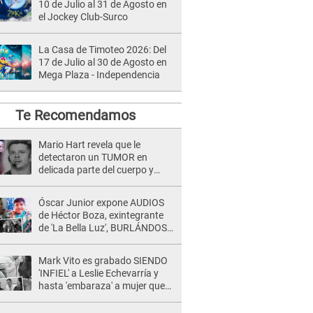
10 de Julio al 31 de Agosto en
el Jockey Club-Surco
La Casa de Timoteo 2026: Del
17 de Julio al 30 de Agosto en
Mega Plaza - Independencia
Te Recomendamos
Mario Hart revela que le
detectaron un TUMOR en
delicada parte del cuerpo y
expone diagnóstico: "Dolores
muy fuertes..."
Óscar Junior expone AUDIOS
de Héctor Boza, exintegrante
de 'La Bella Luz', BURLÁNDOSE
de Anely Dávila tras acusarlo
de maltrato: "Grábame..."
Mark Vito es grabado SIENDO
'INFIEL' a Leslie Echevarría y
hasta 'embaraza' a mujer que
sería su AMANTE: "¡Eres un
desgraciado! "