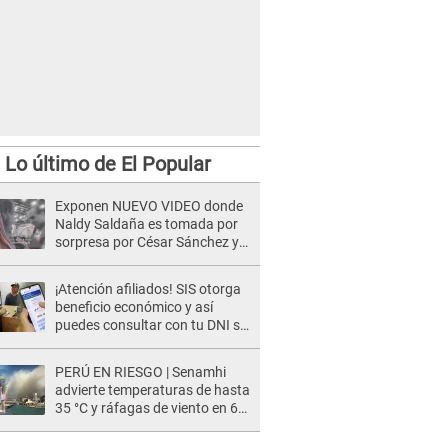
Lo último de El Popular
Exponen NUEVO VIDEO donde
Naldy Saldaña es tomada por
sorpresa por César Sánchez y
ella evidencia su REACCIÓN: Le
agarró la mano
¡Atención afiliados! SIS otorga
beneficio económico y así
puedes consultar con tu DNI si
te corresponde
PERÚ EN RIESGO | Senamhi
advierte temperaturas de hasta
35 °C y ráfagas de viento en 6
regiones del país