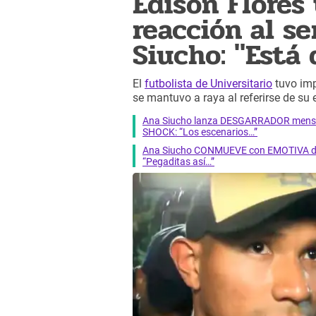
Edison Flores
reacción al s
Siucho: "Está 
El
futbolista de Universitario
tuvo imp
se mantuvo a raya al referirse de su
Ana Siucho lanza DESGARRADOR mensaje
SHOCK: “Los escenarios…”
Ana Siucho CONMUEVE con EMOTIVA demo
“Pegaditas así…”