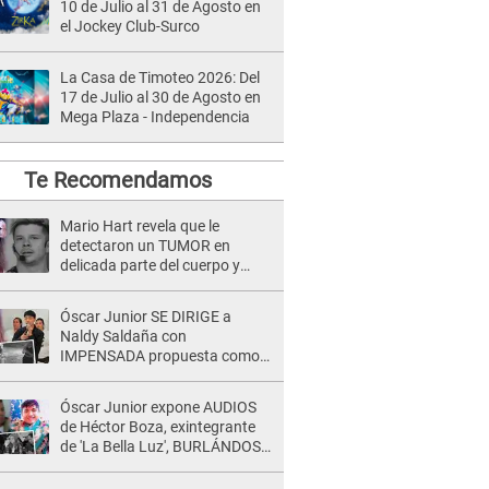
10 de Julio al 31 de Agosto en
el Jockey Club-Surco
La Casa de Timoteo 2026: Del
17 de Julio al 30 de Agosto en
Mega Plaza - Independencia
Te Recomendamos
Mario Hart revela que le
detectaron un TUMOR en
delicada parte del cuerpo y
expone diagnóstico: "Dolores
muy fuertes..."
Óscar Junior SE DIRIGE a
Naldy Saldaña con
IMPENSADA propuesta como
nuevo líder de 'La Bella Luz' tras
denuncia: "Otro tipo de ley..."
Óscar Junior expone AUDIOS
de Héctor Boza, exintegrante
de 'La Bella Luz', BURLÁNDOSE
de Anely Dávila tras acusarlo
de maltrato: "Grábame..."