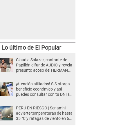
Lo último de El Popular
Claudia Salazar, cantante de
Papillón difunde AUDIO y revela
presunto acoso del HERMANO
del director musical de La Bella
Luz: "Me quedé asustada, en
¡Atención afiliados! SIS otorga
shock"
beneficio económico y así
puedes consultar con tu DNI si
te corresponde
PERÚ EN RIESGO | Senamhi
advierte temperaturas de hasta
35 °C y ráfagas de viento en 6
regiones del país