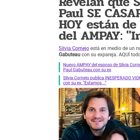
Revelan que S
Paul SE CASA
HOY están de 
del AMPAY: "I
Silvia Cornejo
está en medio de un n
Gabuteau
con su expareja. AQUÍ todo
Nuevo AMPAY del esposo de Silvia Co
Paul Gabuteau con su ex
Silvia Cornejo publica INESPERADO V
con su ex: "Estamos..."