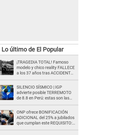
Lo último de El Popular
¡TRAGEDIA TOTAL! Famoso
modelo y chico reality FALLECE
a los 37 años tras ACCIDENTE
durante la grabación de un
comercial
SILENCIO SÍSMICO | IGP
advierte posible TERREMOTO
de 8.8 en Perú: estas son las
zonas más expuestas
ONP ofrece BONIFICACIÓN
ADICIONAL del 25% a jubilados
que cumplan este REQUISITO:
revisa si accedes aquí