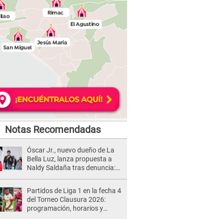
Notas Recomendadas
Óscar Jr., nuevo dueño de La
Bella Luz, lanza propuesta a
Naldy Saldaña tras denuncia:
“Va a haber otro tipo de ley”
Partidos de Liga 1 en la fecha 4
del Torneo Clausura 2026:
programación, horarios y
dónde ver