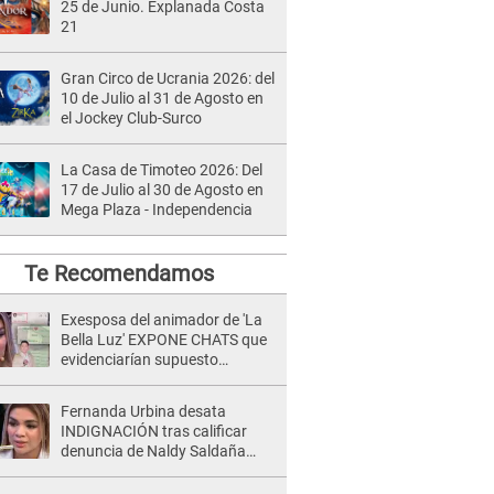
25 de Junio. Explanada Costa
21
Gran Circo de Ucrania 2026: del
10 de Julio al 31 de Agosto en
el Jockey Club-Surco
La Casa de Timoteo 2026: Del
17 de Julio al 30 de Agosto en
Mega Plaza - Independencia
Te Recomendamos
Exesposa del animador de 'La
Bella Luz' EXPONE CHATS que
evidenciarían supuesto
romance clandestino con Naldy
Saldaña, pese a tener pareja
Fernanda Urbina desata
INDIGNACIÓN tras calificar
denuncia de Naldy Saldaña
como 'acto bochornoso': "No es
justo atacar a otra mujer"