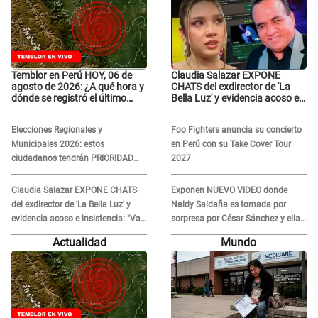
Temblor en Perú HOY, 06 de
Claudia Salazar EXPONE
agosto de 2026: ¿A qué hora y
CHATS del exdirector de 'La
dónde se registró el último
Bella Luz' y evidencia acoso e
sismo, según IGP?
insistencia: "Vas a estar
conmigo, no pasa nada"
Elecciones Regionales y
Foo Fighters anuncia su concierto
Municipales 2026: estos
en Perú con su Take Cover Tour
ciudadanos tendrán PRIORIDAD
2027
para votar el 4 de octubre
Claudia Salazar EXPONE CHATS
Exponen NUEVO VIDEO donde
del exdirector de 'La Bella Luz' y
Naldy Saldaña es tomada por
evidencia acoso e insistencia: "Vas
sorpresa por César Sánchez y ella
a estar conmigo, no pasa nada"
evidencia su REACCIÓN: Le agarró
Actualidad
Mundo
la mano