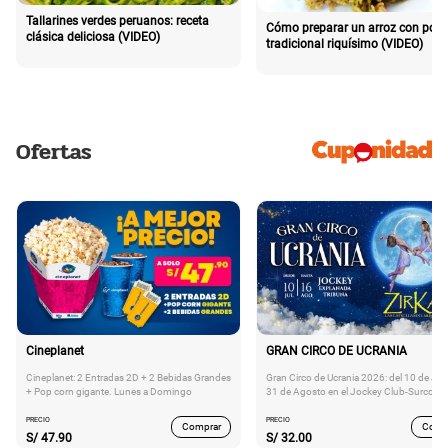
Tallarines verdes peruanos: receta
Cómo preparar un arroz con poll
clásica deliciosa (VIDEO)
tradicional riquísimo (VIDEO)
Ofertas
Cineplanet
GRAN CIRCO DE UCRANIA
Cineplanet: 2 Entradas 2D + 2 Bebidas Grandes
Gran Circo de Ucrania 2026: del 10 de Juli
+ Pop corn gigante. Lunes a Domingo
31 de Agosto en el Jockey Club-Surco
PRECIO
PRECIO
Comprar
Comp
S/
47.90
S/
32.00