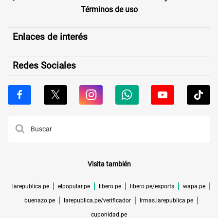
Términos de uso
Enlaces de interés
Redes Sociales
Visita también
larepublica.pe
elpopular.pe
libero.pe
libero.pe/esports
wapa.pe
buenazo.pe
larepublica.pe/verificador
lrmas.larepublica.pe
cuponidad.pe