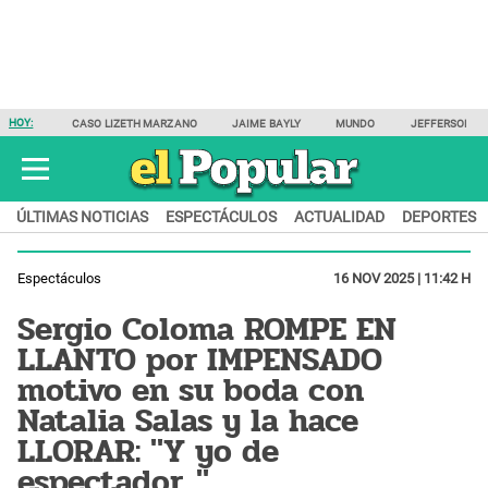
HOY:
CASO LIZETH MARZANO
JAIME BAYLY
MUNDO
JEFFERSON F
ÚLTIMAS NOTICIAS
ESPECTÁCULOS
ACTUALIDAD
DEPORTES
Espectáculos
16 NOV 2025 | 11:42 H
Sergio Coloma ROMPE EN
LLANTO por IMPENSADO
motivo en su boda con
Natalia Salas y la hace
LLORAR: "Y yo de
espectador..."