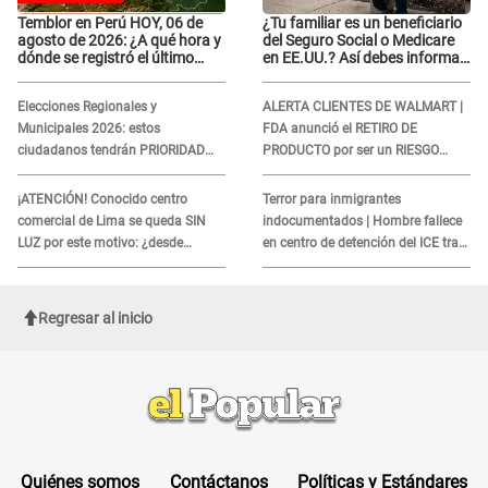
Temblor en Perú HOY, 06 de
¿Tu familiar es un beneficiario
agosto de 2026: ¿A qué hora y
del Seguro Social o Medicare
dónde se registró el último
en EE.UU.? Así debes informar
sismo, según IGP?
sobre su muerte para EVITAR
COBROS
Elecciones Regionales y
ALERTA CLIENTES DE WALMART |
Municipales 2026: estos
FDA anunció el RETIRO DE
ciudadanos tendrán PRIORIDAD
PRODUCTO por ser un RIESGO
para votar el 4 de octubre
MORTAL para consumidores: ¿Cuál
es?
¡ATENCIÓN! Conocido centro
Terror para inmigrantes
comercial de Lima se queda SIN
indocumentados | Hombre fallece
LUZ por este motivo: ¿desde
en centro de detención del ICE tras
cuándo atenderá?
sufrir una "emergencia médica"
Regresar al inicio
Quiénes somos
Contáctanos
Políticas y Estándares