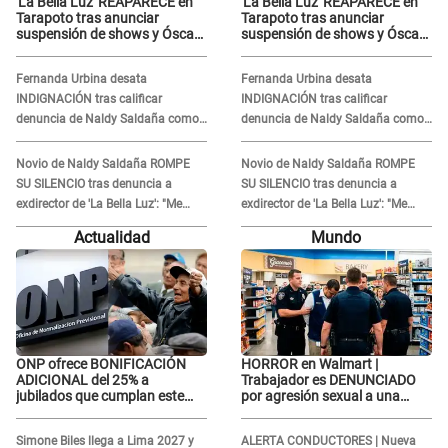
'La Bella Luz' REAPARECE en
'La Bella Luz' REAPARECE en
Tarapoto tras anunciar
Tarapoto tras anunciar
suspensión de shows y Óscar
suspensión de shows y Óscar
Junior se JUSTIFICA: "Por un
Junior se JUSTIFICA: "Por un
error no vamos a pagar todos"
error no vamos a pagar todos"
Fernanda Urbina desata
Fernanda Urbina desata
INDIGNACIÓN tras calificar
INDIGNACIÓN tras calificar
denuncia de Naldy Saldaña como
denuncia de Naldy Saldaña como
'acto bochornoso': "No es justo
'acto bochornoso': "No es justo
atacar a otra mujer"
atacar a otra mujer"
Novio de Naldy Saldaña ROMPE
Novio de Naldy Saldaña ROMPE
SU SILENCIO tras denuncia a
SU SILENCIO tras denuncia a
exdirector de 'La Bella Luz': "Me
exdirector de 'La Bella Luz': "Me
basta con que ella esté bien"
basta con que ella esté bien"
Actualidad
Mundo
ONP ofrece BONIFICACIÓN
HORROR en Walmart |
ADICIONAL del 25% a
Trabajador es DENUNCIADO
jubilados que cumplan este
por agresión sexual a una
REQUISITO: revisa si accedes
cliente y su respuesta
aquí
INDIGNÓ A TODOS
Simone Biles llega a Lima 2027 y
ALERTA CONDUCTORES | Nueva