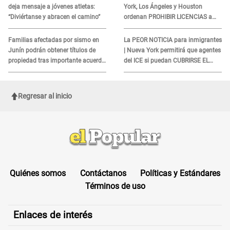
deja mensaje a jóvenes atletas:
York, Los Ángeles y Houston
“Diviértanse y abracen el camino”
ordenan PROHIBIR LICENCIAS a
quienes no presenten ESTE
DOCUMENTO
Familias afectadas por sismo en
La PEOR NOTICIA para inmigrantes
Junín podrán obtener títulos de
| Nueva York permitirá que agentes
propiedad tras importante acuerdo
del ICE si puedan CUBRIRSE EL
de Cofopri
ROSTRO
Regresar al inicio
Quiénes somos
Contáctanos
Políticas y Estándares
Términos de uso
Enlaces de interés