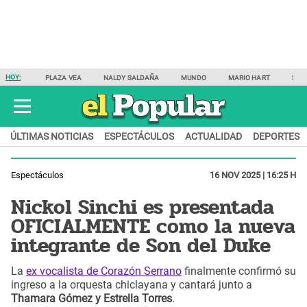
HOY:
PLAZA VEA
NALDY SALDAÑA
MUNDO
MARIO HART
SAM
ÚLTIMAS NOTICIAS
ESPECTÁCULOS
ACTUALIDAD
DEPORTES
Espectáculos
16 NOV 2025 | 16:25 H
Nickol Sinchi es presentada
OFICIALMENTE como la nueva
integrante de Son del Duke
La
ex vocalista de Corazón Serrano
finalmente confirmó su
ingreso a la orquesta chiclayana y cantará junto a
Thamara Gómez y Estrella Torres
.