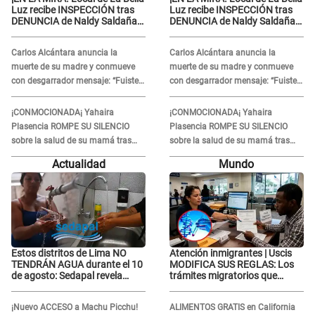
Luz recibe INSPECCIÓN tras
Luz recibe INSPECCIÓN tras
DENUNCIA de Naldy Saldaña
DENUNCIA de Naldy Saldaña
contra el exdirector César
contra el exdirector César
Sánchez
Sánchez
Carlos Alcántara anuncia la
Carlos Alcántara anuncia la
muerte de su madre y conmueve
muerte de su madre y conmueve
con desgarrador mensaje: “Fuiste
con desgarrador mensaje: “Fuiste
una gran mujer”
una gran mujer”
¡CONMOCIONADA¡ Yahaira
¡CONMOCIONADA¡ Yahaira
Plasencia ROMPE SU SILENCIO
Plasencia ROMPE SU SILENCIO
sobre la salud de su mamá tras
sobre la salud de su mamá tras
APARECER en centro oncológico:
APARECER en centro oncológico:
Actualidad
Mundo
“La oración tiene poder”
“La oración tiene poder”
Estos distritos de Lima NO
Atención inmigrantes | Uscis
TENDRÁN AGUA durante el 10
MODIFICA SUS REGLAS: Los
de agosto: Sedapal revela
trámites migratorios que
horarios oficiales
podrían necesitar tu prueba de
ADN
¡Nuevo ACCESO a Machu Picchu!
ALIMENTOS GRATIS en California