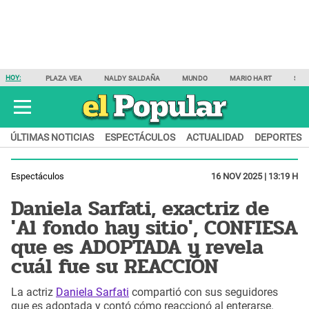
HOY:
PLAZA VEA
NALDY SALDAÑA
MUNDO
MARIO HART
SAM
ÚLTIMAS NOTICIAS
ESPECTÁCULOS
ACTUALIDAD
DEPORTES
Espectáculos
16 NOV 2025 | 13:19 H
Daniela Sarfati, exactriz de
'Al fondo hay sitio', CONFIESA
que es ADOPTADA y revela
cuál fue su REACCIÓN
La actriz
Daniela Sarfati
compartió con sus seguidores
que es adoptada y contó cómo reaccionó al enterarse.