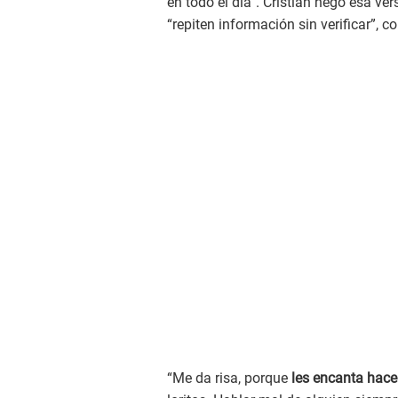
en todo el día”. Cristian negó esa v
“repiten información sin verificar”, c
“Me da risa, porque
les encanta hace