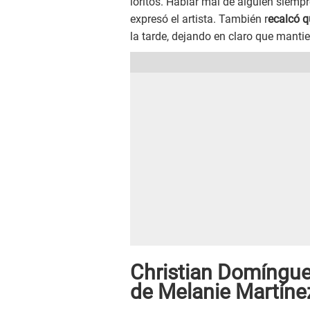
loritos. Hablar mal de alguien siemp
expresó el artista. También r
ecalcó q
la tarde, dejando en claro que mantie
Christian Domíngue
de Melanie Martíne