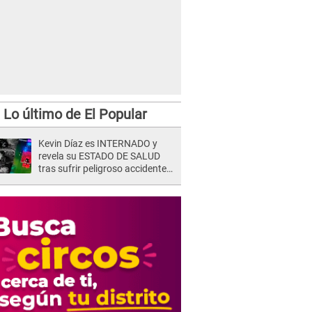
Lo último de El Popular
Kevin Díaz es INTERNADO y
revela su ESTADO DE SALUD
tras sufrir peligroso accidente
en 'EEG' y caer desde altura de
ocho metros