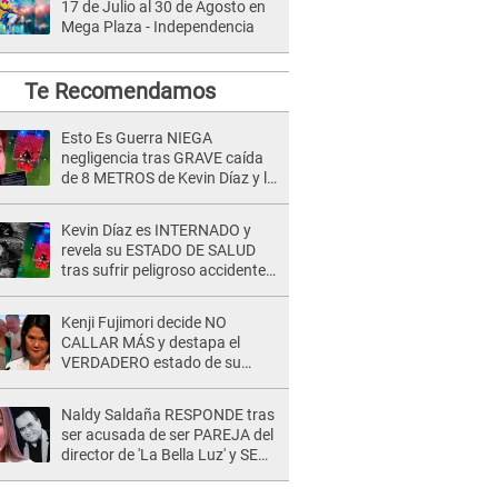
17 de Julio al 30 de Agosto en
Mega Plaza - Independencia
Te Recomendamos
Esto Es Guerra NIEGA
negligencia tras GRAVE caída
de 8 METROS de Kevin Díaz y lo
SEÑALAN: "No adoptó la
postura correcta"
Kevin Díaz es INTERNADO y
revela su ESTADO DE SALUD
tras sufrir peligroso accidente
en 'EEG' y caer desde altura de
ocho metros
Kenji Fujimori decide NO
CALLAR MÁS y destapa el
VERDADERO estado de su
relación familiar con Keiko
Fujimori: "Mi familia es Érika, mi
Naldy Saldaña RESPONDE tras
suegra..."
ser acusada de ser PAREJA del
director de 'La Bella Luz' y SE
QUIEBRA: "Quieren tapar lo
evidente..."