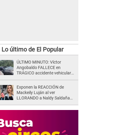
Lo último de El Popular
ÚLTIMO MINUTO: Víctor
Angobaldo FALLECE en
TRÁGICO accidente vehicular
en Cañete y Patricia Alquinta lo
confirma
Exponen la REACCIÓN de
Mackeily Luján al ver
LLORANDO a Naldy Saldaña
tras AGRESIÓN de director de
'La Bella Luz': Esto hizo