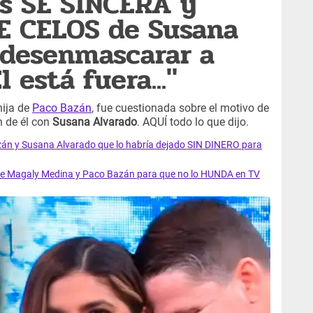
es SE SINCERA y
NE CELOS de Susana
 desenmascarar a
 está fuera..."
hija de
Paco Bazán
, fue cuestionada sobre el motivo de
n de él con
Susana Alvarado
. AQUÍ todo lo que dijo.
n y Susana Alvarado que lo habría dejado SIN DINERO para
Magaly Medina y Paco Bazán para que no lo HUNDA en TV