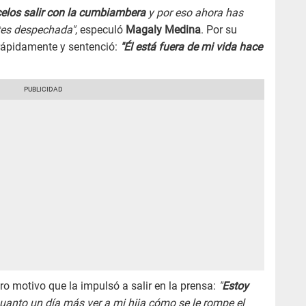
celos salir con la cumbiambera
y por eso ahora has
ntes despechada"
, especuló
Magaly Medina
. Por su
 rápidamente y sentenció:
"Él está fuera de mi vida hace
o motivo que la impulsó a salir en la prensa:
"
Estoy
anto un día más ver a mi hija cómo se le rompe el