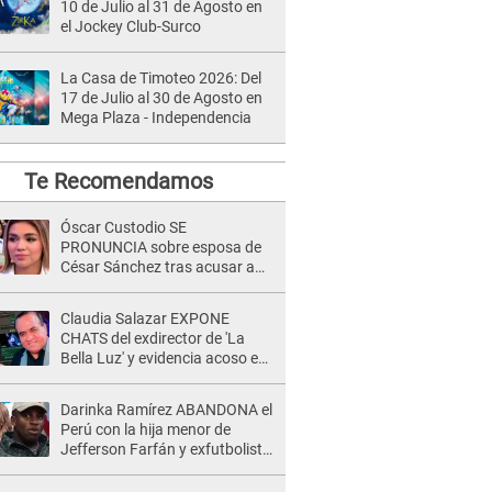
10 de Julio al 31 de Agosto en
el Jockey Club-Surco
La Casa de Timoteo 2026: Del
17 de Julio al 30 de Agosto en
Mega Plaza - Independencia
Te Recomendamos
Óscar Custodio SE
PRONUNCIA sobre esposa de
César Sánchez tras acusar a
Naldy Saldaña de ser PAREJA
del músico: "Lo dejo en manos
Claudia Salazar EXPONE
de la justicia"
CHATS del exdirector de 'La
Bella Luz' y evidencia acoso e
insistencia: "Vas a estar
conmigo, no pasa nada"
Darinka Ramírez ABANDONA el
Perú con la hija menor de
Jefferson Farfán y exfutbolista
REACCIONA: "A ti que..."