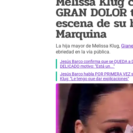
Melissa Klug 
GRAN DOLOR t
escena de su 
Marquina
La hija mayor de Melissa Klug,
Giane
ebriedad en la vía pública.
Jesús Barco confirma que se QUEDA a DO
DELICADO motivo: "Está un..."
Jesús Barco habla POR PRIMERA VEZ sob
Klug: "Le tengo que dar explicaciones"