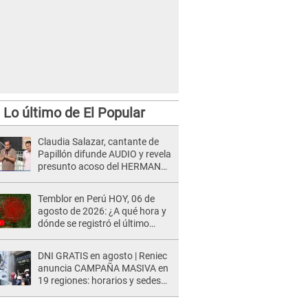
Lo último de El Popular
Claudia Salazar, cantante de
Papillón difunde AUDIO y revela
presunto acoso del HERMANO
del director musical de La Bella
Luz: "Me quedé asustada, en
Temblor en Perú HOY, 06 de
shock"
agosto de 2026: ¿A qué hora y
dónde se registró el último
sismo, según IGP?
DNI GRATIS en agosto | Reniec
anuncia CAMPAÑA MASIVA en
19 regiones: horarios y sedes
oficiales