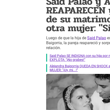
Said Palao y A
REAPARECEN y
de su matrim
otra mujer: "S
Luego de que la hija de
Said Palao
ex
Baigorria, la pareja reapareció y sor
relación.
Said Palao SE INDIGNA con su hija por 
EXPLOTA: "¡No grabes!"
Alejandra Baigorria QUEDA EN SHOCK al 
MUJER: "¡Uy, mi...!"