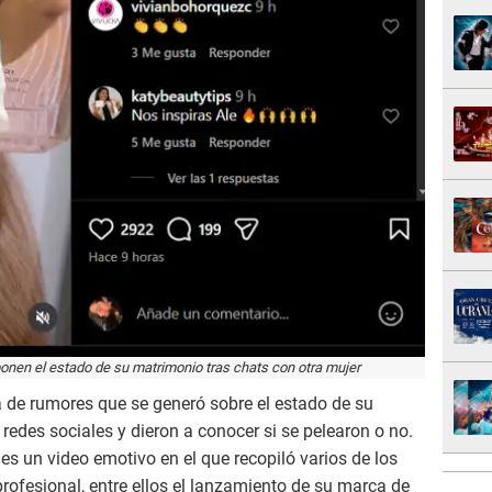
ponen el estado de su matrimonio tras chats con otra mujer
la de rumores que se generó sobre el estado de su
edes sociales y dieron a conocer si se pelearon o no.
es un video emotivo en el que recopiló varios de los
rofesional, entre ellos el lanzamiento de su marca de