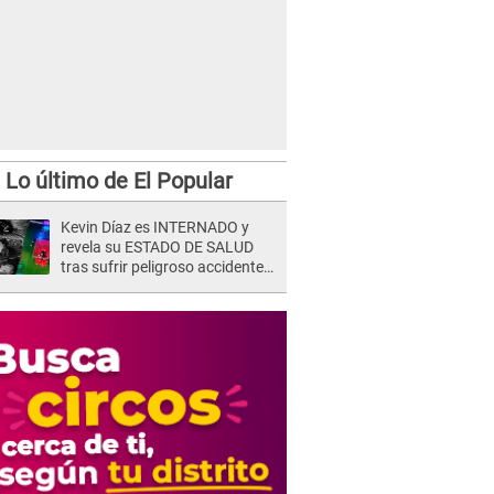
Lo último de El Popular
Kevin Díaz es INTERNADO y
revela su ESTADO DE SALUD
tras sufrir peligroso accidente
en 'EEG' y caer desde altura de
ocho metros