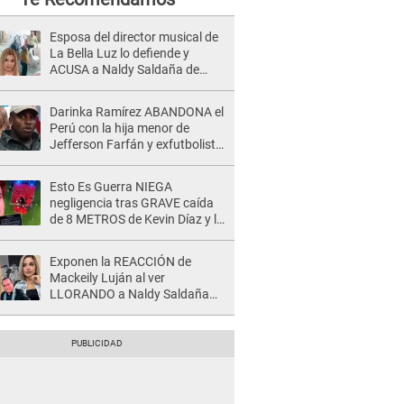
Esposa del director musical de
La Bella Luz lo defiende y
ACUSA a Naldy Saldaña de
tener una relación con él y
otros integrantes
Darinka Ramírez ABANDONA el
Perú con la hija menor de
Jefferson Farfán y exfutbolista
REACCIONA: "A ti que..."
Esto Es Guerra NIEGA
negligencia tras GRAVE caída
de 8 METROS de Kevin Díaz y lo
SEÑALAN: "No adoptó la
postura correcta"
Exponen la REACCIÓN de
Mackeily Luján al ver
LLORANDO a Naldy Saldaña
tras AGRESIÓN de director de
'La Bella Luz': Esto hizo