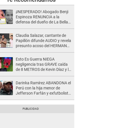
¡INESPERADO! Abogado Benji
Espinoza RENUNCIA a la
defensa del dueño de La Bella
Luz tras difusión de POLÉMICO
audio: "Nada que defender"
Claudia Salazar, cantante de
Papillón difunde AUDIO y revela
presunto acoso del HERMANO
del director musical de La Bella
Luz: "Me quedé asustada, en
Esto Es Guerra NIEGA
shock"
negligencia tras GRAVE caída
de 8 METROS de Kevin Díaz y lo
SEÑALAN: "No adoptó la
postura correcta"
Darinka Ramírez ABANDONA el
Perú con la hija menor de
Jefferson Farfán y exfutbolista
REACCIONA: "A ti que..."