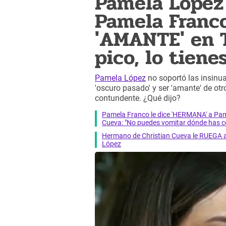
Pamela López
Pamela Franco
'AMANTE' en Tr
pico, lo tien
Pamela López
no soportó las insinu
'oscuro pasado' y ser 'amante' de otr
contundente. ¿Qué dijo?
Pamela Franco le dice 'HERMANA' a Pame
Cueva: "No puedes vomitar dónde has 
Hermano de Christian Cueva le RUEGA 
López