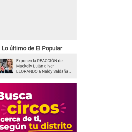
Lo último de El Popular
Exponen la REACCIÓN de
Mackeily Luján al ver
LLORANDO a Naldy Saldaña
tras AGRESIÓN de director de
'La Bella Luz': Esto hizo