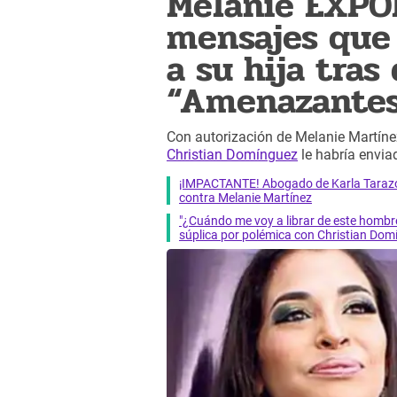
Melanie EXPO
mensajes que
a su hija tras
“Amenazantes 
Con autorización de Melanie Martíne
Christian Domínguez
le habría enviad
¡IMPACTANTE! Abogado de Karla Tarazo
contra Melanie Martínez
"¿Cuándo me voy a librar de este homb
súplica por polémica con Christian Do