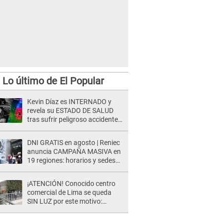
Lo último de El Popular
Kevin Díaz es INTERNADO y
revela su ESTADO DE SALUD
tras sufrir peligroso accidente
en 'EEG' y caer desde altura de
ocho metros
DNI GRATIS en agosto | Reniec
anuncia CAMPAÑA MASIVA en
19 regiones: horarios y sedes
oficiales
¡ATENCIÓN! Conocido centro
comercial de Lima se queda
SIN LUZ por este motivo:
¿desde cuándo atenderá?