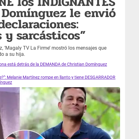
NE los INDIGNANTES
 Domínguez le envió
 declaraciones:
y sarcásticos”
z, ‘Magaly TV La Firme’ mostró los mensajes que
o a su hija.
na está detrás de la DEMANDA de Christian Domínguez
re?": Melanie Martínez rompe en llanto y tiene DESGARRADOR
mínguez