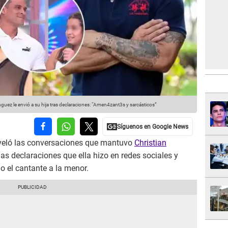
 le envió a su hija tras declaraciones: “Amen4zant3s y sarcásticos”
veló las conversaciones que mantuvo
Christian
las declaraciones que ella hizo en redes sociales y
jo el cantante a la menor.