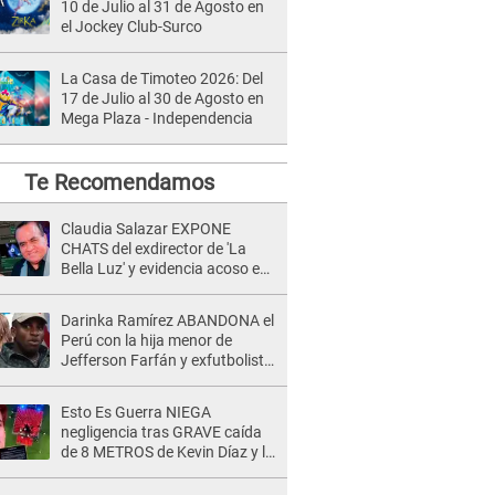
10 de Julio al 31 de Agosto en
el Jockey Club-Surco
La Casa de Timoteo 2026: Del
17 de Julio al 30 de Agosto en
Mega Plaza - Independencia
Te Recomendamos
Claudia Salazar EXPONE
CHATS del exdirector de 'La
Bella Luz' y evidencia acoso e
insistencia: "Vas a estar
conmigo, no pasa nada"
Darinka Ramírez ABANDONA el
Perú con la hija menor de
Jefferson Farfán y exfutbolista
REACCIONA: "A ti que..."
Esto Es Guerra NIEGA
negligencia tras GRAVE caída
de 8 METROS de Kevin Díaz y lo
SEÑALAN: "No adoptó la
postura correcta"